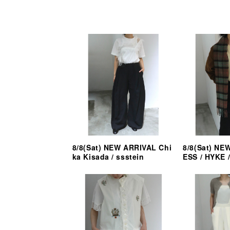
8/8(Sat) NEW ARRIVAL Chi
8/8(Sat) NE
ka Kisada / ssstein
ESS / HYKE /