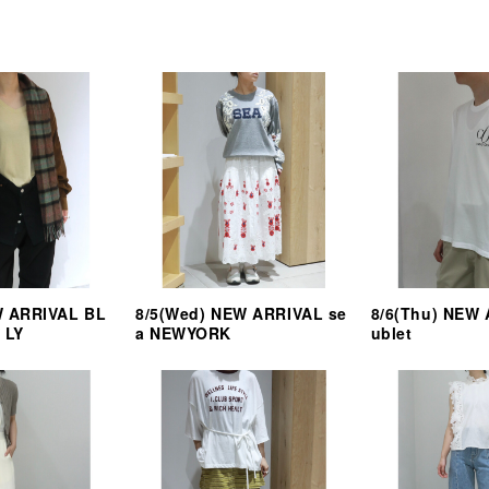
W ARRIVAL BL
8/5(Wed) NEW ARRIVAL se
8/6(Thu) NEW
 LY
a NEWYORK
ublet