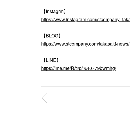
【Instagrm】
https://www.instagram.com/stcompany_taka
【BLOG】
https://www.stcompany.com/takasaki/news/
【LINE】
https://line.me/R/ti/p/%40779bwmhg/