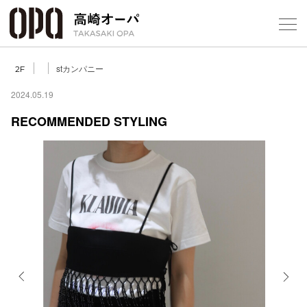
Foreign Customers
Select Language
▼
【
stカンパニー
2F
2024.05.19
RECOMMENDED STYLING
フロアガ
ショップ
レストラ
施設案内
アクセス
Previous
Next
スタッフ