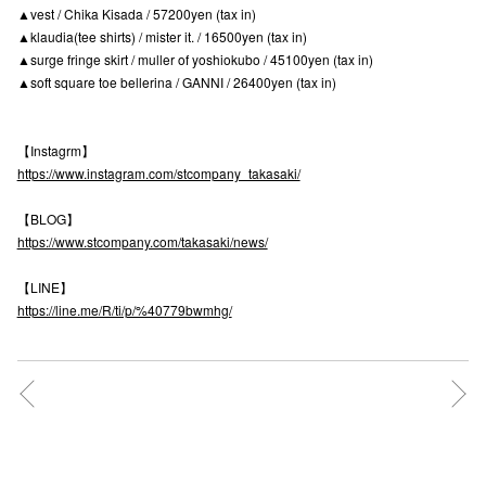
▲vest / Chika Kisada / 57200yen (tax in)
高崎オ
▲klaudia(tee shirts) / mister it. / 16500yen (tax in)
▲surge fringe skirt / muller of yoshiokubo / 45100yen (tax in)
新百合丘
▲soft square toe bellerina / GANNI / 26400yen (tax in)
三宮オ
【Instagrm】
キャナルシ
https://www.instagram.com/stcompany_takasaki/
那覇オ
【BLOG】
https://www.stcompany.com/takasaki/news/
【LINE】
https://line.me/R/ti/p/%40779bwmhg/
横浜ビ