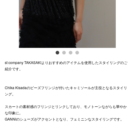
電話でお
公式SNS
企業情報
st company TAKASAKIよりおすすめのアイテムを使用したスタイリングのご
お問い合わせ
紹介です。
プライバシー
利用規約
Chika Kisadaのビーズフリンジが付いたキャミソールが主役となるスタイリ
ング。
ソーシャルメ
スカートの素材感のフリンジとリンクしており、モノトーンながらも華やか
な印象に。
GANNIのシューズがアクセントとなり、フェミニンなスタイリングです。
秋田オ