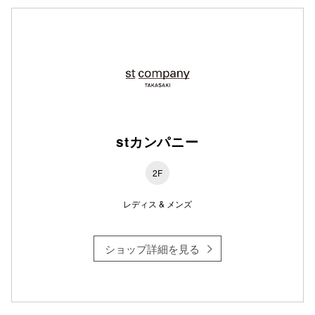
仙台フォ
stカンパニー
2F
レディス & メンズ
ショップ詳細を見る