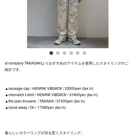
電話でお
公式SNS
企業情報
st company TAKASAKIよりおすすめのアイテムを使用したスタイリングのご
お問い合わせ
紹介です。
プライバシー
利用規約
▲sausage cap / HENRIK VIBSKOV / 33000yen (tax in)
▲mismatch t-shirt / HENRIK VIBSKOV / 31900yen (tax in)
ソーシャルメ
▲the jean trousers / TANAKA / 37400yen (tax in)
▲cloud away / On / 17380yen (tax in)
春らしいカラーリングが目を惹くスタイリング。
秋田オ