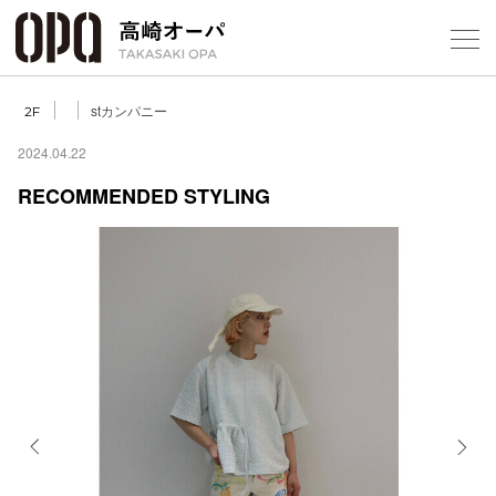
Foreign Customers
Select Language
▼
【
stカンパニー
2F
2024.04.22
RECOMMENDED STYLING
フロアガ
ショップ
レストラ
施設案内
アクセス
Previous
Next
スタッフ