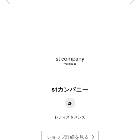
仙台フォ
stカンパニー
2F
レディス & メンズ
ショップ詳細を見る