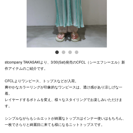
電話でお
公式SNS
企業情報
stcompany TAKASAKIより、3/30(Sat)発売のCFCL（シーエフシーエル）新
お問い合わせ
作アイテムのご紹介です。
プライバシー
CFCLよりワンピース、トップスなどが入荷。
利用規約
爽やかなカラーリングが印象的なワンピースは、透け感があり涼しげな一
着。
ソーシャルメ
レイヤードするボトムを変え、様々なスタイリングでお楽しみいただけま
す。
シンプルながらもシルエットが綺麗なトップスはインナー使いはもちろん、
一枚でさらりと綺麗目に来ても様になるニットトップスです。
秋田オ