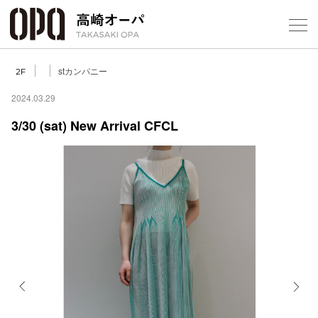
Foreign Customers
Select Language
▼
【
stカンパニー
2F
2024.03.29
3/30 (sat) New Arrival CFCL
フロアガ
ショップ
レストラ
施設案内
アクセス
Previous
Next
スタッフ