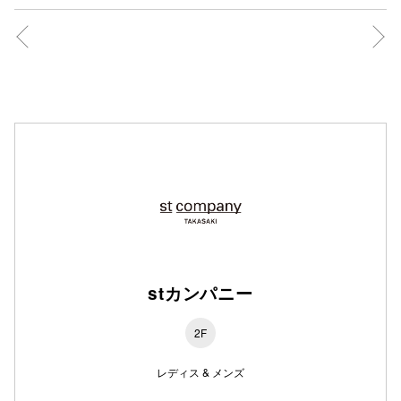
仙台フォ
stカンパニー
2F
レディス & メンズ