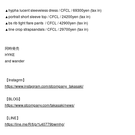
高崎オ
▲hypha lucent sleeveless dress / CFCL / 69300yen (tax in)
▲portrait short sleeve top / CFCL / 24200yen (tax in)
新百合丘
▲bs rib tight flare pants / CFCL / 42900yen (tax in)
▲line crop strapsandals / CFCL / 29700yen (tax in)
三宮オ
キャナルシ
同時発売
HYKE
那覇オ
and wander
【Instagrm】
https://www.instagram.com/stcompany_takasaki/
【BLOG】
横浜ビ
https://www.stcompany.com/takasaki/news/
【LINE】
https://line.me/R/ti/p/%40779bwmhg/