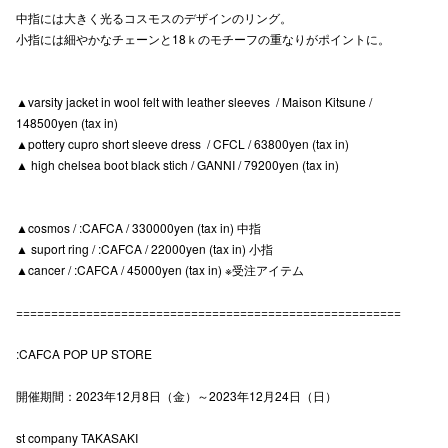
中指には大きく光るコスモスのデザインのリング。
高崎オ
小指には細やかなチェーンと18ｋのモチーフの重なりがポイントに。
新百合丘
▲varsity jacket in wool felt with leather sleeves / Maison Kitsune /
三宮オ
148500yen (tax in)
▲pottery cupro short sleeve dress / CFCL / 63800yen (tax in)
キャナルシ
▲ high chelsea boot black stich / GANNI / 79200yen (tax in)
那覇オ
▲cosmos / :CAFCA / 330000yen (tax in) 中指
▲ suport ring / :CAFCA / 22000yen (tax in) 小指
▲cancer / :CAFCA / 45000yen (tax in) ※受注アイテム
=======================================================
横浜ビ
:CAFCA POP UP STORE
開催期間：2023年12月8日（金）～2023年12月24日（日）
st company TAKASAKI