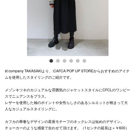
Previous
Next
電話でお
公式SNS
企業情報
お問い合わせ
st company TAKASAKIより、:CAFCA POP UP STOREからおすすめのアイテ
プライバシー
ムを使用したスタイリングのご紹介です。
利用規約
メゾンキツネのカジュアルな雰囲気のジャケットスタイルにCFCLのワンピー
スでニュアンスをプラス。
ソーシャルメ
レザーを使用した袖のポイントや女性らしさのあるシルエットが相まって大
人なカジュアルスタイリングに。
カフカの華奢なデザインの星座モチーフのネックレスは短めのデザイン。
チョーカーのような感覚で合わせて頂けます。（1センチの延長は＋￥600）
秋田オ