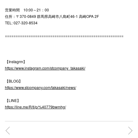
営業時間 10:00～21：00
住所：〒370-0849 群馬県高崎市八島町46-1 高崎OPA 2F
仙台フォ
TEL: 027-320-8534
=======================================================
【Instagrm】
https://www.instagram.com/stcompany_takasaki/
【BLOG】
https://www.stcompany.com/takasaki/news/
【LINE】
https://line.me/R/ti/p/%40779bwmhg/