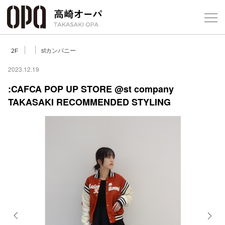
Foreign Customers
Select Language
▼
【
stカンパニー
2F
2023.12.19
:CAFCA POP UP STORE @st company
フロアガ
TAKASAKI RECOMMENDED STYLING
ショップ
レストラ
施設案内
アクセス
スタッフ