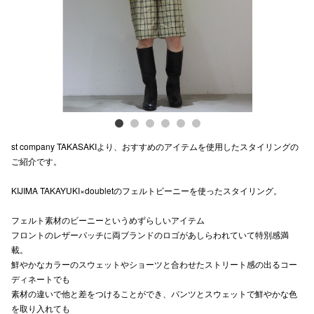
電話でお
公式SNS
企業情報
st company TAKASAKIより、おすすめのアイテムを使用したスタイリングの
お問い合わせ
ご紹介です。
プライバシー
KIJIMA TAKAYUKI×doubletのフェルトビーニーを使ったスタイリング。
利用規約
フェルト素材のビーニーというめずらしいアイテム
ソーシャルメ
フロントのレザーパッチに両ブランドのロゴがあしらわれていて特別感満
載。
鮮やかなカラーのスウェットやショーツと合わせたストリート感の出るコー
ディネートでも
素材の違いで他と差をつけることができ、パンツとスウェットで鮮やかな色
を取り入れても
秋田オ