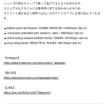
シューズの色をキャップで拾ってあげてまとまりを出せます。
高崎オ
カジュアルなスタイルには基本的に何でも合わせられるため
ストリート感があまり得意ではない人のワードローブにも溶け込んでくれま
新百合丘
す。
三宮オ
▲leather pach felt beanie / KIJIMA TAKAYUKI / 44000yen (tax in)
▲ oversized untwisted yarn sweat ls / stein / 39600yen (tax in)
キャナルシ
▲check suting relaxed pleated shorts / GANNI / 40700yen (tax in)
▲long riding boots / BEAUTIFUL SHOES / 89100yen (tax in)
那覇オ
【Instagrm】
https://www.instagram.com/stcompany_takasaki/
【BLOG】
https://www.stcompany.com/takasaki/news/
横浜ビ
【LINE】
https://line.me/R/ti/p/%40779bwmhg/