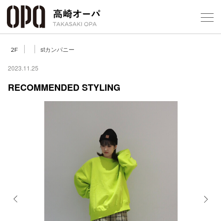
Foreign Customers
Select Language
▼
【
stカンパニー
2F
2023.11.25
RECOMMENDED STYLING
フロアガ
ショップ
レストラ
施設案内
アクセス
Previous
Next
スタッフ