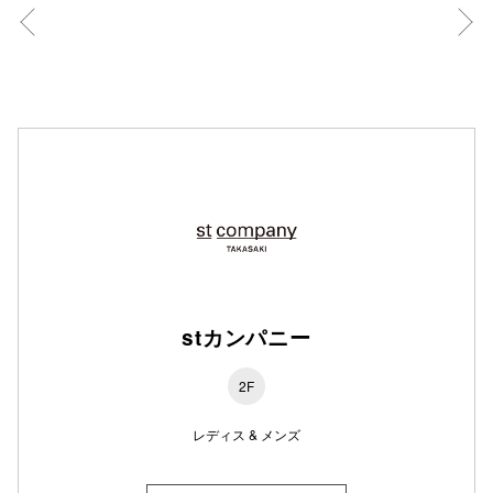
仙台フォ
stカンパニー
2F
レディス & メンズ