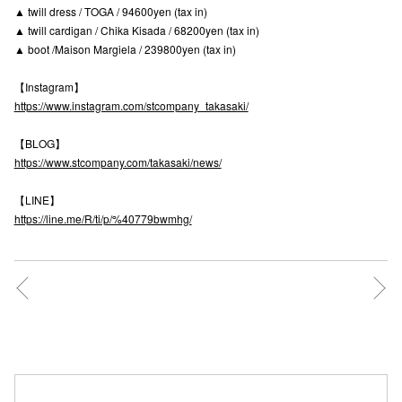
▲ twill dress / TOGA / 94600yen (tax in)
高崎オ
▲ twill cardigan / Chika Kisada / 68200yen (tax in)
▲ boot /Maison Margiela / 239800yen (tax in)
新百合丘
【Instagram】
三宮オ
https://www.instagram.com/stcompany_takasaki/
キャナルシ
【BLOG】
https://www.stcompany.com/takasaki/news/
那覇オ
【LINE】
https://line.me/R/ti/p/%40779bwmhg/
横浜ビ