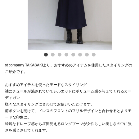
電話でお
公式SNS
企業情報
st company TAKASAKIより、おすすめのアイテムを使用したスタイリングの
お問い合わせ
ご紹介です。
プライバシー
おすすめアイテムを使ったモードなスタイリング
利用規約
袖にチュールが施されていてシルエットにボリューム感を与えてくれるカー
ディガン
ソーシャルメ
様々なスタイリングに合わせてお使いいただけます。
前ボタンを開けて、ドレスのフロントのフリルデザインと合わせるとよりモ
ードな印象に。
綺麗なドレープ感から垣間見えるロングブーツが女性らしい美しさの中に強
さを感じさせてくれます。
秋田オ