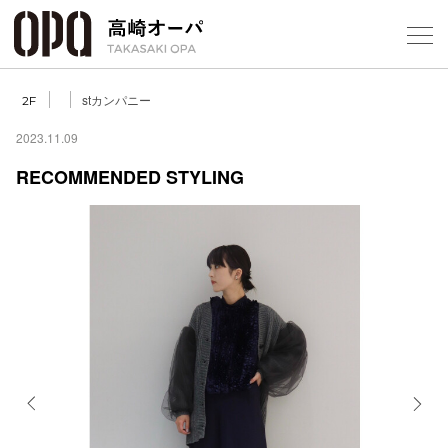
Foreign Customers
Select Language
▼
【
stカンパニー
2F
2023.11.09
RECOMMENDED STYLING
フロアガ
ショップ
レストラ
施設案内
アクセス
Previous
Next
スタッフ