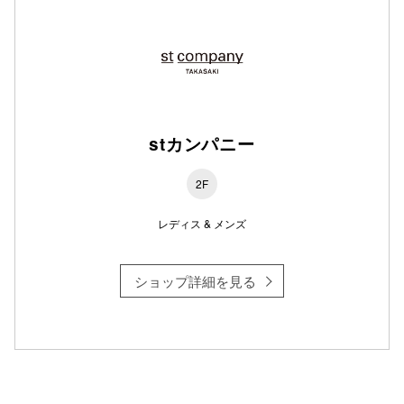
仙台フォ
stカンパニー
2F
レディス & メンズ
ショップ詳細を見る