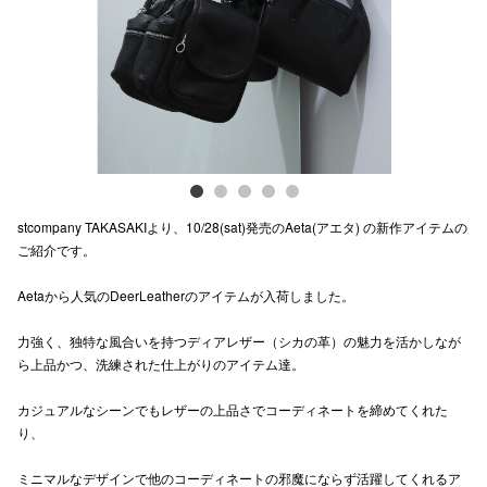
電話でお
公式SNS
企業情報
stcompany TAKASAKIより、10/28(sat)発売のAeta(アエタ) の新作アイテムの
お問い合わせ
ご紹介です。
プライバシー
Aetaから人気のDeerLeatherのアイテムが入荷しました。
利用規約
力強く、独特な風合いを持つディアレザー（シカの革）の魅力を活かしなが
ソーシャルメ
ら上品かつ、洗練された仕上がりのアイテム達。
カジュアルなシーンでもレザーの上品さでコーディネートを締めてくれた
り、
ミニマルなデザインで他のコーディネートの邪魔にならず活躍してくれるア
秋田オ