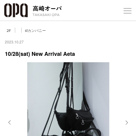
Foreign Customers
Select Language
▼
【
stカンパニー
2F
2023.10.27
10/28(sat) New Arrival Aeta
フロアガ
ショップ
レストラ
施設案内
アクセス
Previous
Next
スタッフ