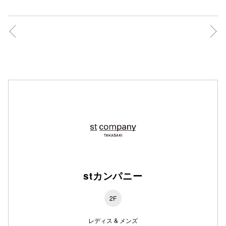
仙台フォ
stカンパニー
2F
レディス & メンズ