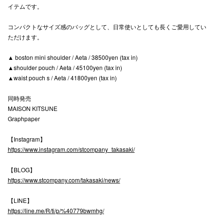
イテムです。
高崎オ
コンパクトなサイズ感のバッグとして、日常使いとしても長くご愛用してい
新百合丘
ただけます。
三宮オ
▲ boston mini shoulder / Aeta / 38500yen (tax in)
▲shoulder pouch / Aeta / 45100yen (tax in)
キャナルシ
▲waist pouch s / Aeta / 41800yen (tax in)
那覇オ
同時発売
MAISON KITSUNE
Graphpaper
【Instagram】
https://www.instagram.com/stcompany_takasaki/
横浜ビ
【BLOG】
https://www.stcompany.com/takasaki/news/
【LINE】
https://line.me/R/ti/p/%40779bwmhg/