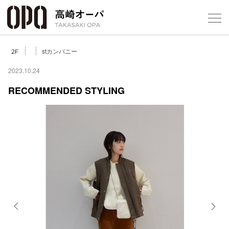
Foreign Customers
Select Language
▼
【
stカンパニー
2F
2023.10.24
RECOMMENDED STYLING
フロアガ
ショップ
レストラ
施設案内
アクセス
Previous
Next
スタッフ