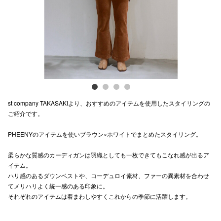
電話でお
公式SNS
企業情報
st company TAKASAKIより、おすすめのアイテムを使用したスタイリングの
お問い合わせ
ご紹介です。
プライバシー
PHEENYのアイテムを使いブラウン×ホワイトでまとめたスタイリング。
利用規約
柔らかな質感のカーディガンは羽織としても一枚できてもこなれ感が出るア
ソーシャルメ
イテム。
ハリ感のあるダウンベストや、コーデュロイ素材、ファーの異素材を合わせ
てメリハリよく統一感のある印象に。
それぞれのアイテムは着まわしやすくこれからの季節に活躍します。
秋田オ