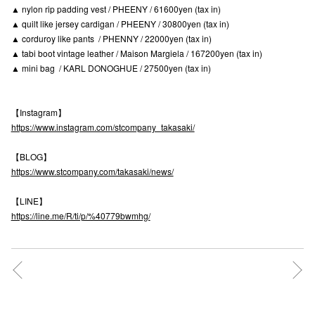
▲ nylon rip padding vest / PHEENY / 61600yen (tax in)
高崎オ
▲ quilt like jersey cardigan / PHEENY / 30800yen (tax in)
▲ corduroy like pants / PHENNY / 22000yen (tax in)
新百合丘
▲ tabi boot vintage leather / Maison Margiela / 167200yen (tax in)
▲ mini bag / KARL DONOGHUE / 27500yen (tax in)
三宮オ
キャナルシ
【Instagram】
https://www.instagram.com/stcompany_takasaki/
那覇オ
【BLOG】
https://www.stcompany.com/takasaki/news/
【LINE】
https://line.me/R/ti/p/%40779bwmhg/
横浜ビ