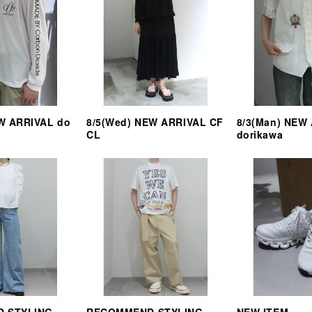
EW ARRIVAL do
8/5(Wed) NEW ARRIVAL CF
8/3(Man) NEW
CL
dorikawa
 STYLING
RECOMMEND STYLING
NEW ITEM