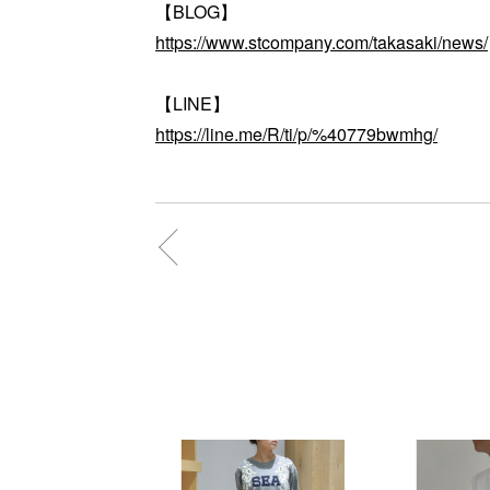
【BLOG】
https://www.stcompany.com/takasaki/news/
【LINE】
https://line.me/R/ti/p/%40779bwmhg/