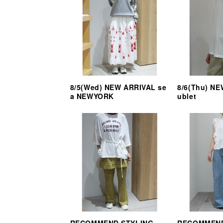
8/5(Wed) NEW ARRIVAL se
8/6(Thu) N
a NEWYORK
ublet
RECOMMEND STYLING
RECOMMEND