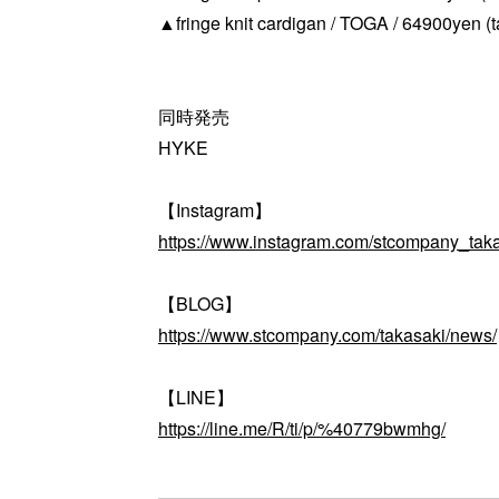
▲fringe knit cardigan / TOGA / 64900yen (t
同時発売
HYKE
【Instagram】
https://www.instagram.com/stcompany_taka
【BLOG】
https://www.stcompany.com/takasaki/news/
【LINE】
https://line.me/R/ti/p/%40779bwmhg/