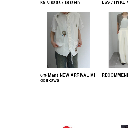
ka Kisada / ssstein
ESS / HYKE /
8/3(Man) NEW ARRIVAL Mi
RECOMMEND
dorikawa