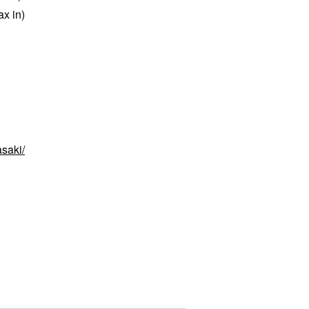
ax in)
saki/