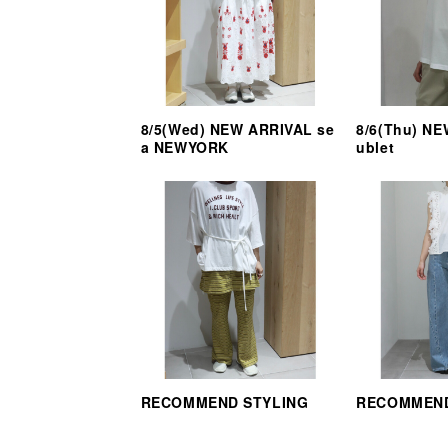
8/5(Wed) NEW ARRIVAL se
8/6(Thu) N
a NEWYORK
ublet
RECOMMEND STYLING
RECOMMEND