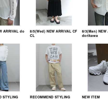
EW ARRIVAL do
8/5(Wed) NEW ARRIVAL CF
8/3(Man) NEW
CL
dorikawa
 STYLING
RECOMMEND STYLING
NEW ITEM