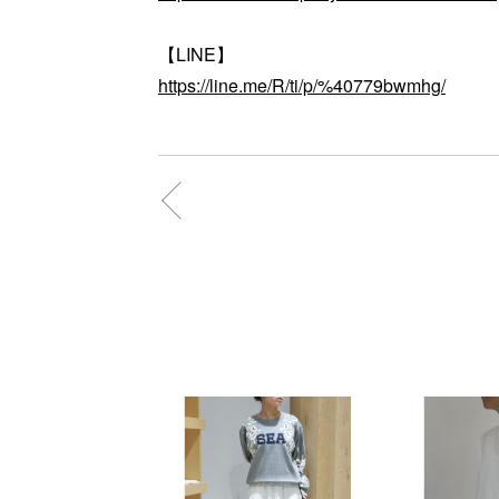
【LINE】
https://line.me/R/ti/p/%40779bwmhg/