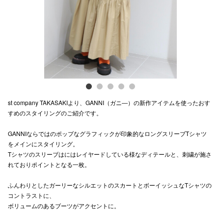
電話でお
公式SNS
企業情報
st company TAKASAKIより、GANNI（ガニ―）の新作アイテムを使ったおす
お問い合わせ
すめのスタイリングのご紹介です。
プライバシー
GANNIならではのポップなグラフィックが印象的なロングスリーブTシャツ
利用規約
をメインにスタイリング。
Tシャツのスリーブはにはレイヤードしている様なディテールと、刺繍が施さ
ソーシャルメ
れておりポイントとなる一枚。
ふんわりとしたガーリーなシルエットのスカートとボーイッシュなTシャツの
コントラストに、
ボリュームのあるブーツがアクセントに。
秋田オ