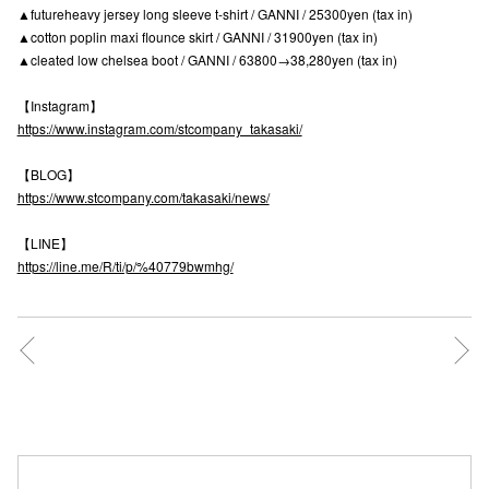
▲futureheavy jersey long sleeve t-shirt / GANNI / 25300yen (tax in)
高崎オ
▲cotton poplin maxi flounce skirt / GANNI / 31900yen (tax in)
▲cleated low chelsea boot / GANNI / 63800→38,280yen (tax in)
新百合丘
【Instagram】
三宮オ
https://www.instagram.com/stcompany_takasaki/
キャナルシ
【BLOG】
https://www.stcompany.com/takasaki/news/
那覇オ
【LINE】
https://line.me/R/ti/p/%40779bwmhg/
横浜ビ