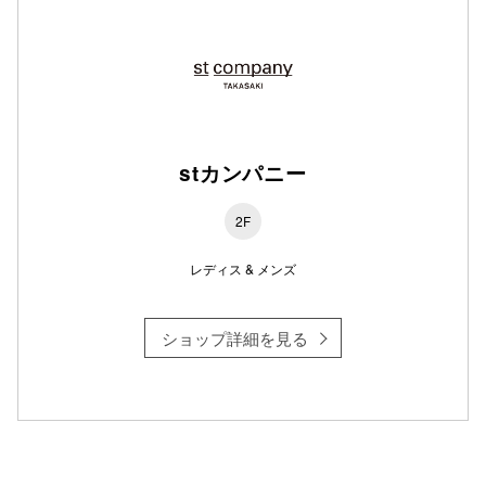
仙台フォ
stカンパニー
2F
レディス & メンズ
ショップ詳細を見る