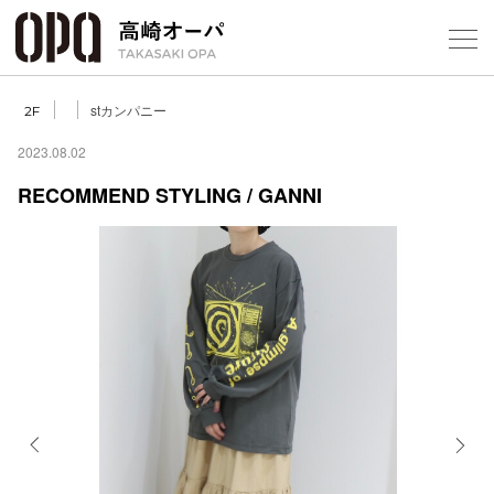
Foreign Customers
Select Language
▼
【
stカンパニー
2F
2023.08.02
RECOMMEND STYLING / GANNI
フロアガ
ショップ
レストラ
施設案内
アクセス
Previous
Next
スタッフ