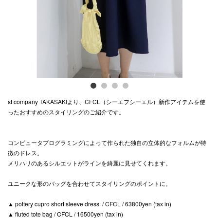
電話でお
公式SNS
企業情報
st company TAKASAKIより、CFCL（シーエフシーエル）新作アイテムを使
お問い合わせ
ったおすすめのスタイリングのご紹介です。
プライバシー
利用規約
コンピュータプログラミングによって作られた独自の立体的なフォルムが特
徴のドレス。
ソーシャルメ
メリハリのあるシルエットがラインを綺麗に見せてくれます。
ユニークな形のバッグを合わせてスタイリングのポイントに。
▲ pottery cupro short sleeve dress / CFCL / 63800yen (tax in)
▲ fluted tote bag / CFCL / 16500yen (tax in)
秋田オ