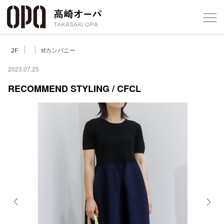
Foreign Customers
Select Language
▼
【
stカンパニー
2F
2023.07.25
RECOMMEND STYLING / CFCL
フロアガ
ショップ
レストラ
施設案内
アクセス
Previous
Next
スタッフ