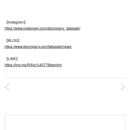
高崎オ
新百合丘
【Instagram】
https://www.instagram.com/stcompany_takasaki/
三宮オ
【BLOG】
キャナルシ
https://www.stcompany.com/takasaki/news/
那覇オ
【LINE】
https://line.me/R/ti/p/%40779bwmhg/
横浜ビ