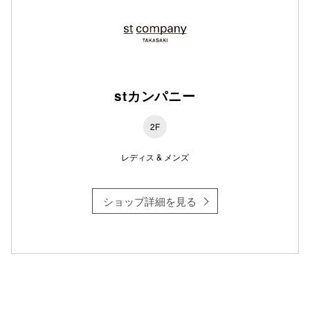
仙台フォ
stカンパニー
2F
レディス & メンズ
ショップ詳細を見る