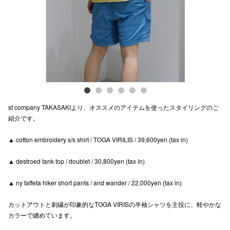
電話でお
公式SNS
企業情報
st company TAKASAKIより、オススメのアイテムを使ったスタイリングのご
お問い合わせ
紹介です。
プライバシー
▲ cotton embroidery s/s shirt / TOGA VIRILIS / 39,600yen (tax in)
利用規約
▲ destroed tank top / doublet / 30,800yen (tax in)
ソーシャルメ
▲ ny taffeta hiker short pants / and wander / 22,000yen (tax in)
カットアウトと刺繍が印象的なTOGA VIRISの半袖シャツを主役に、軽やかな
カラーで纏めています。
秋田オ