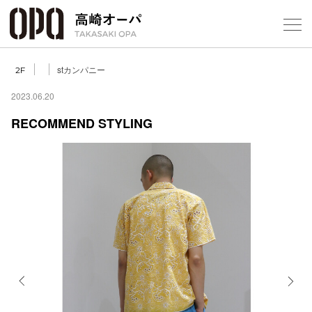
Foreign Customers
Select Language
▼
【
stカンパニー
2F
2023.06.20
RECOMMEND STYLING
フロアガ
ショップ
レストラ
施設案内
アクセス
Previous
Next
スタッフ