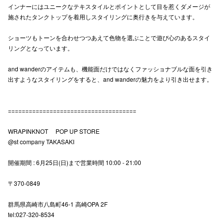
インナーにはユニークなテキスタイルとポイントとして目を惹くダメージが
高崎オ
施されたタンクトップを着用しスタイリングに奥行きを与えています。
新百合丘
ショーツもトーンを合わせつつあえて色物を選ぶことで遊び心のあるスタイ
リングとなっています。
三宮オ
and wanderのアイテムも、機能面だけではなくファッショナブルな面を引き
キャナルシ
出すようなスタイリングをすると、and wanderの魅力をより引き出せます。
那覇オ
=====================================
WRAPINKNOT POP UP STORE
@st company TAKASAKI
開催期間 : 6月25日(日)まで営業時間 10:00 - 21:00
横浜ビ
〒370-0849
群馬県高崎市八島町46-1 高崎OPA 2F
tel:027-320-8534