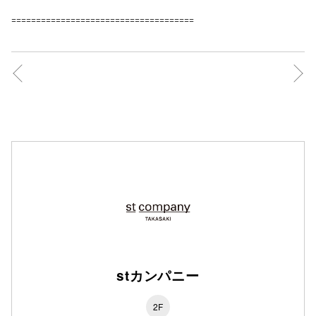
=====================================
仙台フォ
stカンパニー
2F