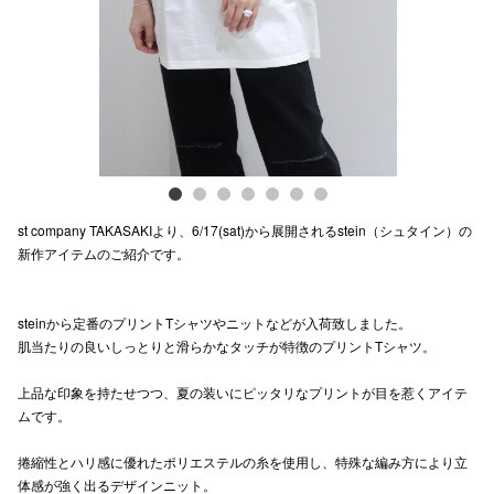
電話でお
公式SNS
企業情報
st company TAKASAKIより、6/17(sat)から展開されるstein（シュタイン）の
お問い合わせ
新作アイテムのご紹介です。
プライバシー
利用規約
steinから定番のプリントTシャツやニットなどが入荷致しました。
肌当たりの良いしっとりと滑らかなタッチが特徴のプリントTシャツ。
ソーシャルメ
上品な印象を持たせつつ、夏の装いにピッタリなプリントが目を惹くアイテ
ムです。
捲縮性とハリ感に優れたポリエステルの糸を使用し、特殊な編み方により立
体感が強く出るデザインニット。
秋田オ