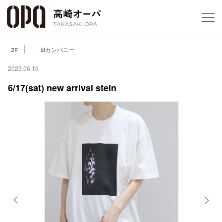
Foreign Customers
Select Language
▼
【
stカンパニー
2F
2023.06.16
6/17(sat) new arrival stein
フロアガ
ショップ
レストラ
施設案内
アクセス
Previous
Next
スタッフ