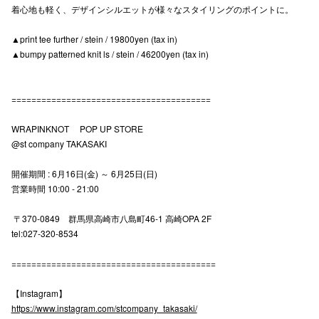
着心地も軽く、デザインシルエットが様々なスタイリングのポイントに。
高崎オ
▲print tee further / stein / 19800yen (tax in)
新百合丘
▲bumpy patterned knit ls / stein / 46200yen (tax in)
三宮オ
========================================
キャナルシ
WRAPINKNOT POP UP STORE
那覇オ
@st company TAKASAKI
開催期間 : 6月16日(金) ～ 6月25日(日)
営業時間 10:00 - 21:00
〒370-0849 群馬県高崎市八島町46-1 高崎OPA 2F
tel:027-320-8534
横浜ビ
=========================================
【Instagram】
https://www.instagram.com/stcompany_takasaki/