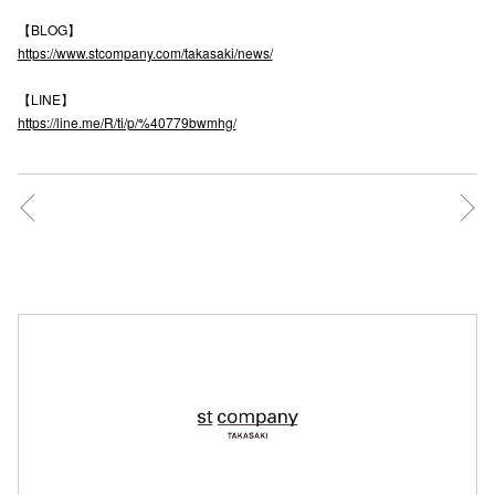
【BLOG】
https://www.stcompany.com/takasaki/news/
仙台フォ
【LINE】
https://line.me/R/ti/p/%40779bwmhg/