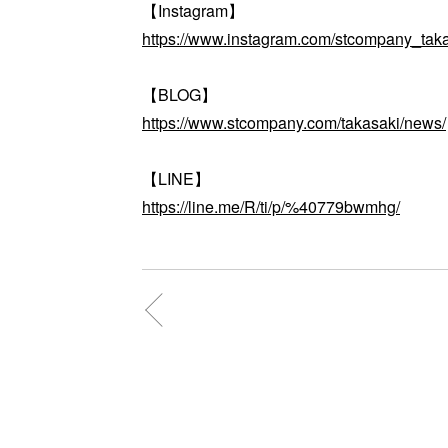
【Instagram】
https://www.instagram.com/stcompany_taka
【BLOG】
https://www.stcompany.com/takasaki/news/
【LINE】
https://line.me/R/ti/p/%40779bwmhg/