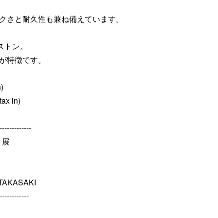
クさと耐久性も兼ね備えています。
ストン。
が特徴です。
)
ax in)
-------------
t」展
TAKASAKI
------------