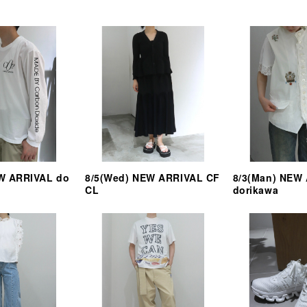
EW ARRIVAL do
8/5(Wed) NEW ARRIVAL CF
8/3(Man) NEW
CL
dorikawa