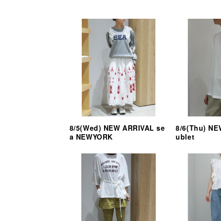
8/5(Wed) NEW ARRIVAL se
8/6(Thu) N
a NEWYORK
ublet