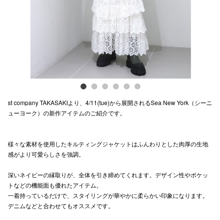
電話でお
公式SNS
企業情報
st company TAKASAKIより、4/11(tue)から展開されるSea New York（シーニ
お問い合わせ
ューヨーク）の新作アイテムのご紹介です。
プライバシー
利用規約
様々な素材を使用したキルティングジャケットはふんわりとした肉厚の生地
感がより可愛らしさを強調。
ソーシャルメ
深いネイビーの縁取りが、全体を引き締めてくれます。デザイン性やポケッ
トなどの機能面も優れたアイテム。
一着持っているだけで、スタイリングが華やかに柔らかい印象になります。
デニムなどと合わせてもオススメです。
秋田オ