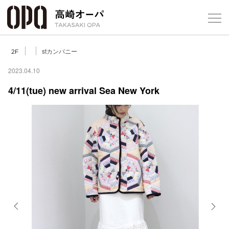
Foreign Customers
Select Language
▼
【
stカンパニー
2F
2023.04.10
4/11(tue) new arrival Sea New York
フロアガ
ショップ
レストラ
施設案内
アクセス
Previous
Next
スタッフ