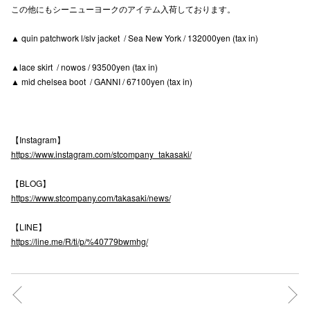
この他にもシーニューヨークのアイテム入荷しております。
高崎オ
▲ quin patchwork l/slv jacket / Sea New York / 132000yen (tax in)
新百合丘
▲lace skirt / nowos / 93500yen (tax in)
三宮オ
▲ mid chelsea boot / GANNI / 67100yen (tax in)
キャナルシ
那覇オ
【Instagram】
https://www.instagram.com/stcompany_takasaki/
【BLOG】
https://www.stcompany.com/takasaki/news/
【LINE】
横浜ビ
https://line.me/R/ti/p/%40779bwmhg/