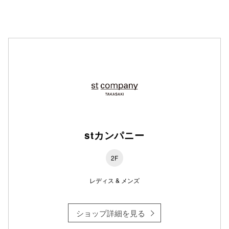
仙台フォ
stカンパニー
2F
レディス & メンズ
ショップ詳細を見る