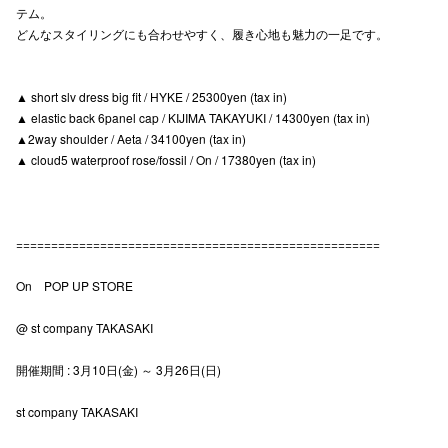
テム。
高崎オ
どんなスタイリングにも合わせやすく、履き心地も魅力の一足です。
新百合丘
▲ short slv dress big fit / HYKE / 25300yen (tax in)
三宮オ
▲ elastic back 6panel cap / KIJIMA TAKAYUKI / 14300yen (tax in)
▲2way shoulder / Aeta / 34100yen (tax in)
キャナルシ
▲ cloud5 waterproof rose/fossil / On / 17380yen (tax in)
那覇オ
====================================================
On POP UP STORE
@ st company TAKASAKI
横浜ビ
開催期間 : 3月10日(金) ～ 3月26日(日)
st company TAKASAKI