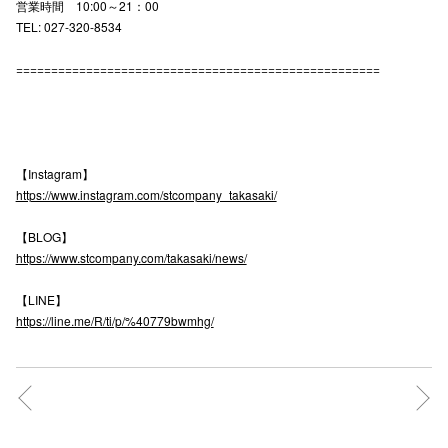
営業時間 10:00～21：00
TEL: 027-320-8534
仙台フォ
====================================================
【Instagram】
https://www.instagram.com/stcompany_takasaki/
【BLOG】
https://www.stcompany.com/takasaki/news/
【LINE】
https://line.me/R/ti/p/%40779bwmhg/