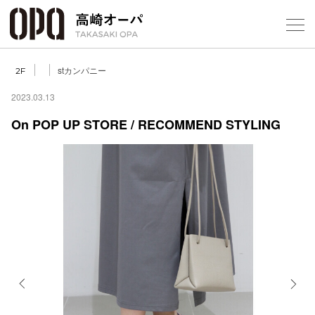
Foreign Customers
Select Language
▼
【
stカンパニー
2F
2023.03.13
On POP UP STORE / RECOMMEND STYLING
フロアガ
ショップ
レストラ
施設案内
アクセス
Previous
Next
スタッフ