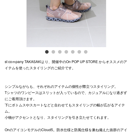
電話でお
公式SNS
企業情報
st coｍpany TAKASAKIより、開催中のOn POP UP STORE からオススメのア
お問い合わせ
イテムを使ったスタイリングのご紹介です。
プライバシー
利用規約
シンプルながらも、それぞれのアイテムの個性が際立つスタイリング。
Tシャツのワンピースはスリットが入っているので、カジュアルになり過ぎず
ソーシャルメ
にご着用頂けます。
下にボトムスやスカートなどと合わせてもスタイリングの幅が広がるアイテ
ム。
小物がアクセントとなり、スタイリングを引き立たせてくれます。
OnのアイコンモデルのCloud5。防水仕様と防風仕様を兼ね備えた抜群のアイ
秋田オ