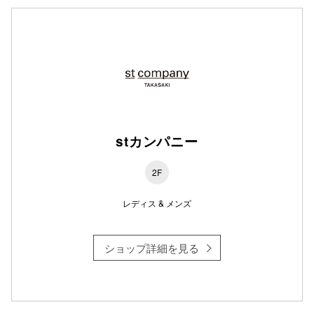
仙台フォ
stカンパニー
2F
レディス & メンズ
ショップ詳細を見る