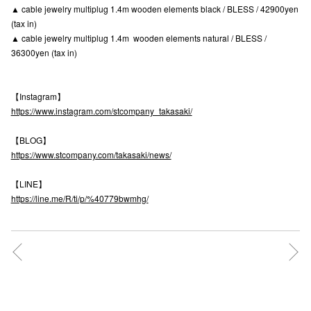
▲ cable jewelry multiplug 1.4m wooden elements black / BLESS / 42900yen
高崎オ
(tax in)
▲ cable jewelry multiplug 1.4m wooden elements natural / BLESS /
新百合丘
36300yen (tax in)
三宮オ
【Instagram】
キャナルシ
https://www.instagram.com/stcompany_takasaki/
那覇オ
【BLOG】
https://www.stcompany.com/takasaki/news/
【LINE】
https://line.me/R/ti/p/%40779bwmhg/
横浜ビ