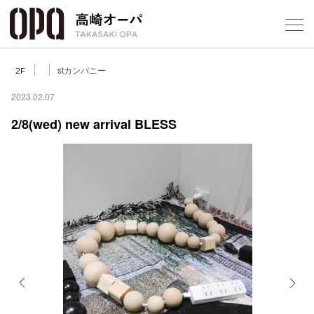
Foreign Customers
Select Language
▼
【
stカンパニー
2F
2023.02.07
2/8(wed) new arrival BLESS
フロアガ
ショップ
レストラ
施設案内
アクセス
Previous
Next
スタッフ