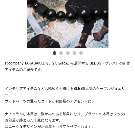
電話でお
公式SNS
企業情報
st company TAKASAKIより、2/8(wed)から展開する BLESS（ブレス）の新作
お問い合わせ
アイテムのご紹介です。
プライバシー
利用規約
インテリアアイテムなども幅広く手掛けるBLESS人気のケーブルジュエリ
ー。
ソーシャルメ
ウッドパーツの通ったコードがお部屋のアクセントに。
ナチュラルな木目は、温かみのある印象になり、ブラックの木目はシックに
お部屋が締まった印象になります。
ユニークなデザインがお部屋を引き立たせてくれます。
秋田オ