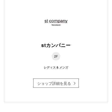
仙台フォ
stカンパニー
2F
レディス & メンズ
ショップ詳細を見る