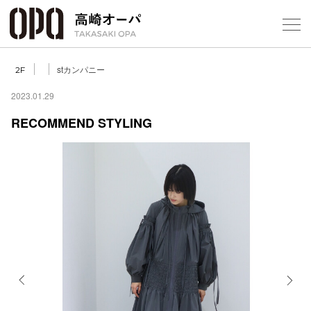
Foreign Customers
Select Language
▼
【
stカンパニー
2F
2023.01.29
RECOMMEND STYLING
フロアガ
ショップ
レストラ
施設案内
アクセス
Previous
Next
スタッフ