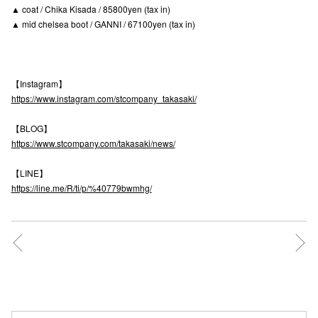
▲ coat / Chika Kisada / 85800yen (tax in)
高崎オ
▲ mid chelsea boot / GANNI / 67100yen (tax in)
新百合丘
三宮オ
【Instagram】
https://www.instagram.com/stcompany_takasaki/
キャナルシ
【BLOG】
那覇オ
https://www.stcompany.com/takasaki/news/
【LINE】
https://line.me/R/ti/p/%40779bwmhg/
横浜ビ