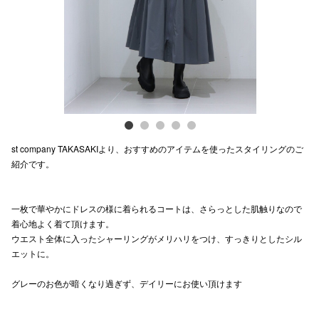
電話でお
公式SNS
企業情報
st company TAKASAKIより、おすすめのアイテムを使ったスタイリングのご
お問い合わせ
紹介です。
プライバシー
利用規約
一枚で華やかにドレスの様に着られるコートは、さらっとした肌触りなので
着心地よく着て頂けます。
ソーシャルメ
ウエスト全体に入ったシャーリングがメリハリをつけ、すっきりとしたシル
エットに。
グレーのお色が暗くなり過ぎず、デイリーにお使い頂けます
秋田オ