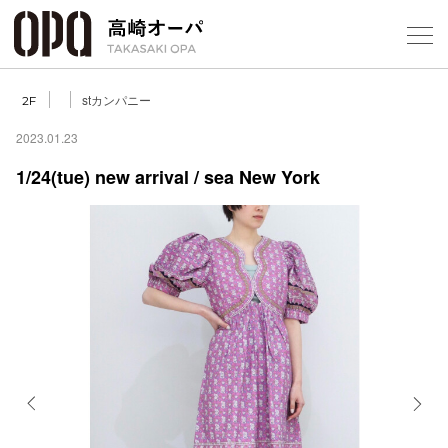
Foreign Customers
Select Language
▼
【
stカンパニー
2F
2023.01.23
1/24(tue) new arrival / sea New York
フロアガ
ショップ
レストラ
施設案内
アクセス
Previous
Next
スタッフ