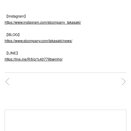
高崎オ
【Instagram】
新百合丘
https://www.instagram.com/stcompany_takasaki/
三宮オ
【BLOG】
https://www.stcompany.com/takasaki/news/
キャナルシ
【LINE】
那覇オ
https://line.me/R/ti/p/%40779bwmhg/
横浜ビ