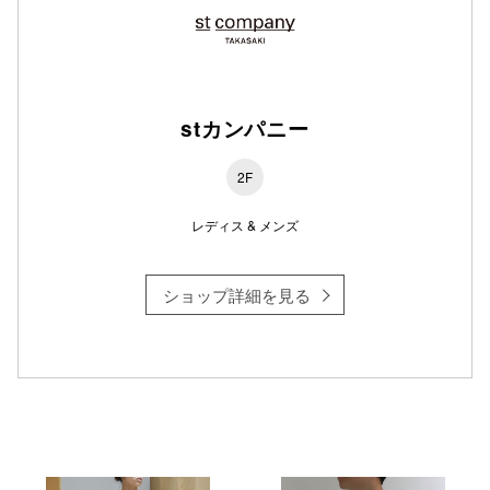
仙台フォ
stカンパニー
2F
レディス & メンズ
ショップ詳細を見る