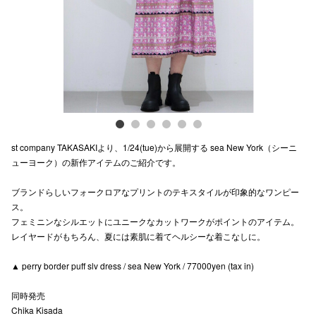
電話でお
公式SNS
企業情報
st company TAKASAKIより、1/24(tue)から展開する sea New York（シーニ
お問い合わせ
ューヨーク）の新作アイテムのご紹介です。
プライバシー
ブランドらしいフォークロアなプリントのテキスタイルが印象的なワンピー
利用規約
ス。
フェミニンなシルエットにユニークなカットワークがポイントのアイテム。
ソーシャルメ
レイヤードがもちろん、夏には素肌に着てヘルシーな着こなしに。
▲ perry border puff slv dress / sea New York / 77000yen (tax in)
同時発売
Chika Kisada
秋田オ