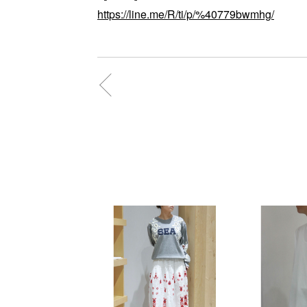
https://line.me/R/ti/p/%40779bwmhg/