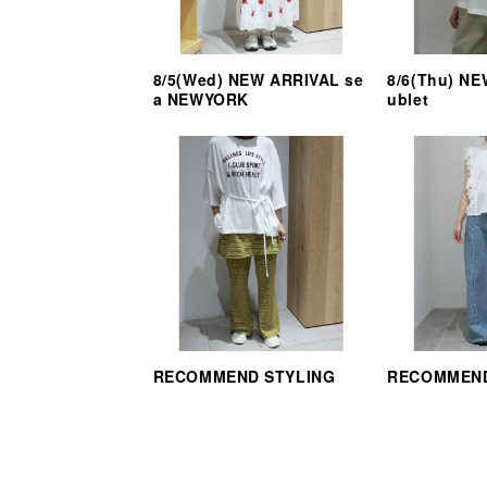
8/5(Wed) NEW ARRIVAL se
8/6(Thu) N
a NEWYORK
ublet
RECOMMEND STYLING
RECOMMEND