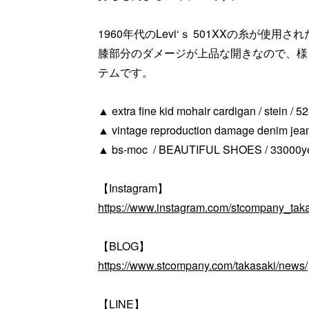
1960年代のLevi‘ｓ 501XXの糸が使用
膝部分のダメージが上品な開きなので、様
テムです。
▲ extra fine kid mohair cardigan / stein / 5
▲ vintage reproduction damage denim jeans 
▲ bs-moc / BEAUTIFUL SHOES / 33000yen
【Instagram】
https://www.instagram.com/stcompany_taka
【BLOG】
https://www.stcompany.com/takasaki/news/
【LINE】