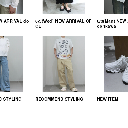
EW ARRIVAL do
8/5(Wed) NEW ARRIVAL CF
8/3(Man) NEW
CL
dorikawa
 STYLING
RECOMMEND STYLING
NEW ITEM