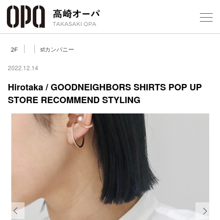
Foreign Customers
Select Language
▼
【
stカンパニー
2F
2022.12.14
Hirotaka / GOODNEIGHBORS SHIRTS POP UP
フロアガ
STORE RECOMMEND STYLING
ショップ
レストラ
施設案内
アクセス
スタッフ