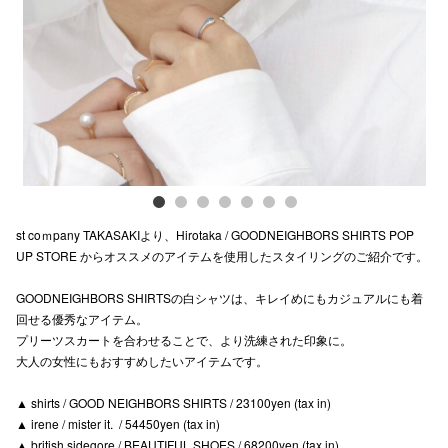
Previous
Next
電話でお
公式SNS
企業情報
お問い合わせ
st coｍpany TAKASAKIより、Hirotaka / GOODNEIGHBORS SHIRTS POP
プライバシー
UP STORE からオススメのアイテムを使用したスタイリングのご紹介です。
利用規約
GOODNEIGHBORS SHIRTSの白シャツは、キレイめにもカジュアルにも着
回せる優秀なアイテム。
ソーシャルメ
プリーツスカートを合わせることで、より洗練された印象に。
大人の女性にもおすすめしたいアイテムです。
▲ shirts / GOOD NEIGHBORS SHIRTS / 23100yen (tax in)
▲ irene / mister it. / 54450yen (tax in)
秋田オ
▲ british sidegore / BEAUTIFUL SHOES / 68200yen (tax in)