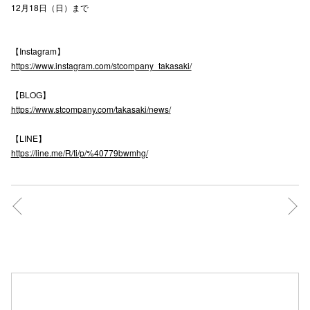
12月18日（日）まで
仙台フォ
【Instagram】
https://www.instagram.com/stcompany_takasaki/
【BLOG】
https://www.stcompany.com/takasaki/news/
【LINE】
https://line.me/R/ti/p/%40779bwmhg/