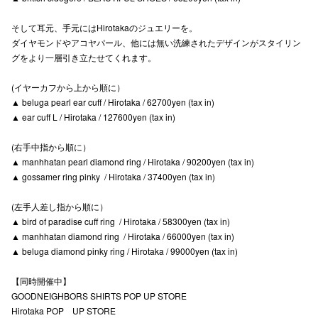
高崎オ
そして耳元、手元にはHirotakaのジュエリーを。
ダイヤモンドやアコヤパール、他には無い洗練されたデザインがスタイリン
新百合丘
グをより一層引き立たせてくれます。
三宮オ
(イヤーカフから上から順に）
▲ beluga pearl ear cuff / Hirotaka / 62700yen (tax in)
キャナルシ
▲ ear cuff L / Hirotaka / 127600yen (tax in)
那覇オ
(右手中指から順に）
▲ manhhatan pearl diamond ring / Hirotaka / 90200yen (tax in)
▲ gossamer ring pinky / Hirotaka / 37400yen (tax in)
(左手人差し指から順に）
▲ bird of paradise cuff ring / Hirotaka / 58300yen (tax in)
▲ manhhatan diamond ring / Hirotaka / 66000yen (tax in)
横浜ビ
▲ beluga diamond pinky ring / Hirotaka / 99000yen (tax in)
【同時開催中】
GOODNEIGHBORS SHIRTS POP UP STORE
Hirotaka POP UP STORE