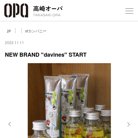
Foreign Customers
Select Language
▼
【
stカンパニー
2F
2022.11.11
NEW BRAND "davines" START
フロアガ
ショップ
レストラ
施設案内
アクセス
Previous
Next
スタッフ