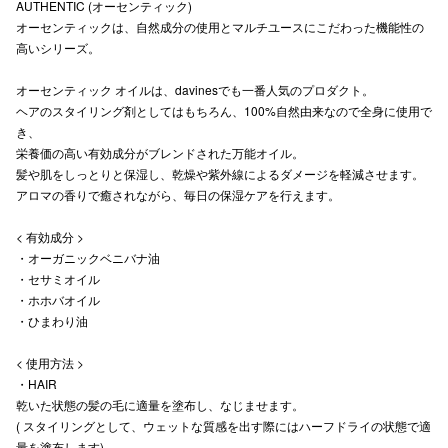
AUTHENTIC (オーセンティック)
オーセンティックは、自然成分の使用とマルチユースにこだわった機能性の
高いシリーズ。
仙台フォ
オーセンティック オイルは、davinesでも一番人気のプロダクト。
ヘアのスタイリング剤としてはもちろん、100%自然由来なので全身に使用で
き、
栄養価の高い有効成分がブレンドされた万能オイル。
髪や肌をしっとりと保湿し、乾燥や紫外線によるダメージを軽減させます。
アロマの香りで癒されながら、毎日の保湿ケアを行えます。
< 有効成分 >
・オーガニックベニバナ油
・セサミオイル
・ホホバオイル
・ひまわり油
< 使用方法 >
・HAIR
乾いた状態の髪の毛に適量を塗布し、なじませます。
( スタイリングとして、ウェットな質感を出す際にはハーフドライの状態で適
量を塗布します)