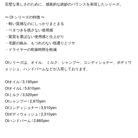
完璧な美しさのために、感覚的な絶妙のバランスを表現したシリーズ。
高崎オ
〜 OI シリーズの特徴 〜
新百合丘
・軽い質感なのにしっかりまとまる
・ベタつきを残さない使用感
三宮オ
・髪質を選ばない使用感と仕上がり
・毛髪の絡み、もつれのない指通りとツヤ
キャナルシ
・ドライヤーの乾燥時間を軽減
那覇オ
OIシリーズは、オイル、 ミルク、シャンプー、コンディショナー、ボディウ
ォッシュ、ハンドバームなどが入荷しております。
OIオイル / 3,190yen
OIオイルL / 5,610yen
OIミルク / 3,520yen
OIシャンプー / 2,970yen
横浜ビ
OIコンディショナー / 3,510yen
OIボディウォッシュ / 2,310yen
OIハンドバーム / 2,860yen