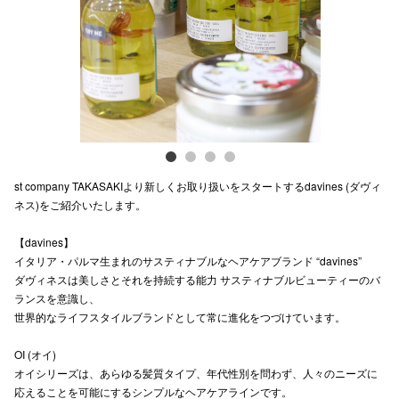
電話でお
公式SNS
企業情報
st company TAKASAKIより新しくお取り扱いをスタートするdavines (ダヴィ
お問い合わせ
ネス)をご紹介いたします。
プライバシー
【davines】
利用規約
イタリア・パルマ生まれのサスティナブルなヘアケアブランド “davines”
ダヴィネスは美しさとそれを持続する能力 サスティナブルビューティーのバ
ソーシャルメ
ランスを意識し、
世界的なライフスタイルブランドとして常に進化をつづけています。
OI (オイ)
オイシリーズは、あらゆる髪質タイプ、年代性別を問わず、人々のニーズに
応えることを可能にするシンプルなヘアケアラインです。
秋田オ