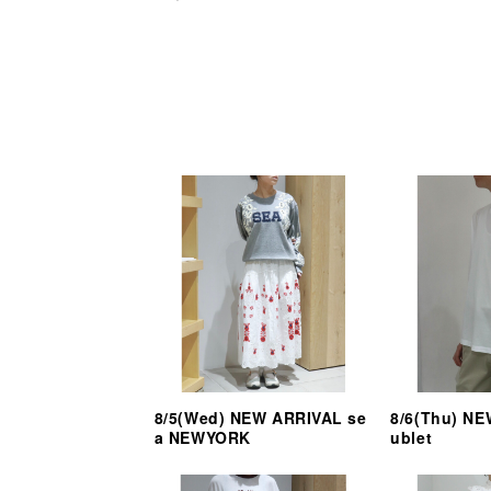
8/5(Wed) NEW ARRIVAL se
8/6(Thu) N
a NEWYORK
ublet