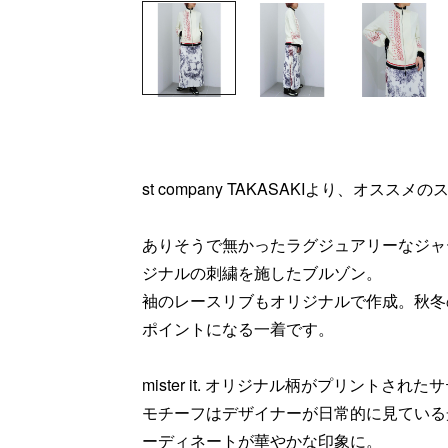
st company TAKASAKIより、オス
ありそうで無かったラグジュアリーなジャ
ジナルの刺繍を施したブルゾン。
袖のレースリブもオリジナルで作成。秋冬
ポイントになる一着です。
mister it. オリジナル柄がプリントさ
モチーフはデザイナーが日常的に見ている
ーディネートが華やかな印象に。