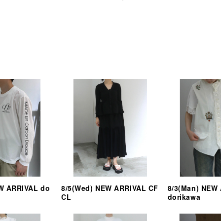
EW ARRIVAL do
8/5(Wed) NEW ARRIVAL CF
8/3(Man) NEW
CL
dorikawa