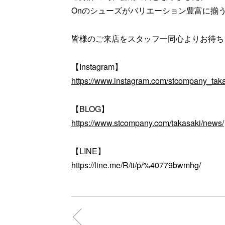
Onのシューズがバリエーション豊富に揃
皆様のご来店をスタッフ一同心よりお待ち
【Instagram】
https://www.instagram.com/stcompany_taka
【BLOG】
https://www.stcompany.com/takasaki/news/
【LINE】
https://line.me/R/ti/p/%40779bwmhg/