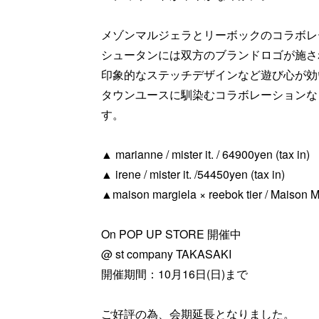
メゾンマルジェラとリーボックのコラボレ
シュータンには双方のブランドロゴが施さ
印象的なステッチデザインなど遊び心が効
タウンユースに馴染むコラボレーションな
す。
▲ marianne / mister it. / 64900yen (tax in)
▲ irene / mister it. /54450yen (tax in)
▲maison margiela × reebok tier / Maison Ma
On POP UP STORE 開催中
@ st company TAKASAKI
開催期間：10月16日(日)まで
ご好評の為、会期延長となりました。