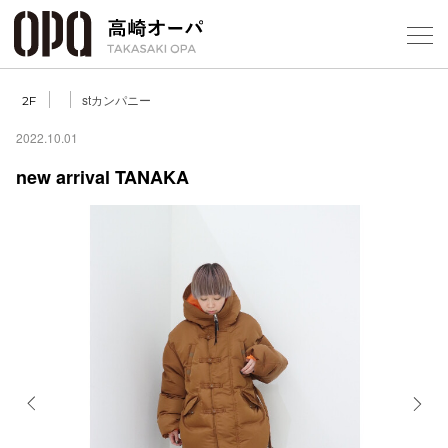
Foreign Customers
Select Language
▼
【
stカンパニー
2F
2022.10.01
new arrival TANAKA
フロアガ
ショップ
レストラ
施設案内
アクセス
Previous
Next
スタッフ