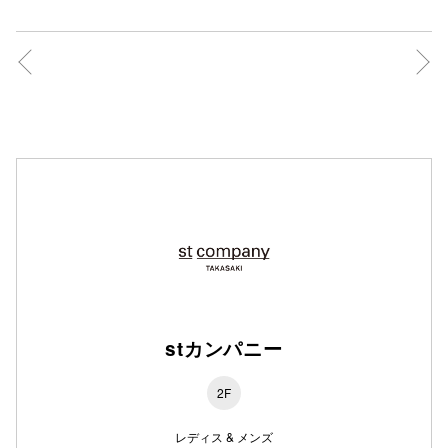
仙台フォ
stカンパニー
2F
レディス & メンズ