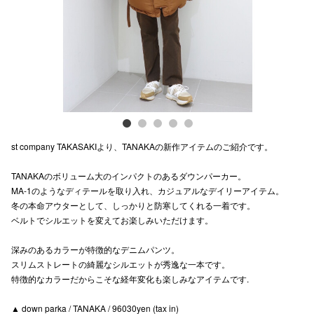
電話でお
公式SNS
企業情報
st company TAKASAKIより、TANAKAの新作アイテムのご紹介です。
お問い合わせ
TANAKAのボリューム大のインパクトのあるダウンパーカー。
プライバシー
MA-1のようなディテールを取り入れ、カジュアルなデイリーアイテム。
利用規約
冬の本命アウターとして、しっかりと防寒してくれる一着です。
ベルトでシルエットを変えてお楽しみいただけます。
ソーシャルメ
深みのあるカラーが特徴的なデニムパンツ。
スリムストレートの綺麗なシルエットが秀逸な一本です。
特徴的なカラーだからこそな経年変化も楽しみなアイテムです.
▲ down parka / TANAKA / 96030yen (tax in)
秋田オ