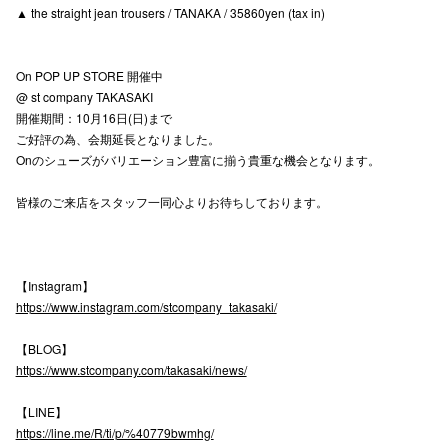
▲ the straight jean trousers / TANAKA / 35860yen (tax in)
高崎オ
新百合丘
On POP UP STORE 開催中
@ st company TAKASAKI
三宮オ
開催期間：10月16日(日)まで
ご好評の為、会期延長となりました。
キャナルシ
Onのシューズがバリエーション豊富に揃う貴重な機会となります。
那覇オ
皆様のご来店をスタッフ一同心よりお待ちしております。
【Instagram】
https://www.instagram.com/stcompany_takasaki/
横浜ビ
【BLOG】
https://www.stcompany.com/takasaki/news/
【LINE】
https://line.me/R/ti/p/%40779bwmhg/