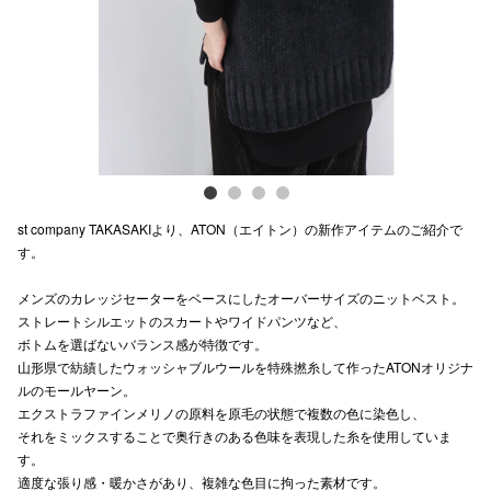
電話でお
公式SNS
企業情報
st company TAKASAKIより、ATON（エイトン）の新作アイテムのご紹介で
お問い合わせ
す。
プライバシー
メンズのカレッジセーターをベースにしたオーバーサイズのニットベスト。
利用規約
ストレートシルエットのスカートやワイドパンツなど、
ボトムを選ばないバランス感が特徴です。
ソーシャルメ
山形県で紡績したウォッシャブルウールを特殊撚糸して作ったATONオリジナ
ルのモールヤーン。
エクストラファインメリノの原料を原毛の状態で複数の色に染色し、
それをミックスすることで奥行きのある色味を表現した糸を使用していま
す。
適度な張り感・暖かさがあり、複雑な色目に拘った素材です。
秋田オ