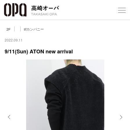
Foreign Customers
Select Language
▼
【
stカンパニー
2F
2022.09.11
9/11(Sun) ATON new arrival
フロアガ
ショップ
レストラ
施設案内
アクセス
Previous
Next
スタッフ