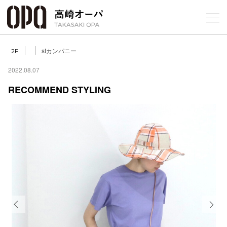
Foreign Customers
Select Language
▼
【
stカンパニー
2F
2022.08.07
RECOMMEND STYLING
フロアガ
ショップ
レストラ
施設案内
アクセス
Previous
Next
スタッフ