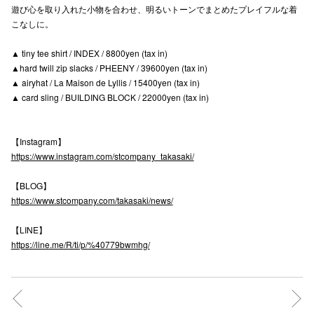
遊び心を取り入れた小物を合わせ、明るいトーンでまとめたプレイフルな着
高崎オ
こなしに。
新百合丘
▲ tiny tee shirt / INDEX / 8800yen (tax in)
▲hard twill zip slacks / PHEENY / 39600yen (tax in)
三宮オ
▲ airyhat / La Maison de Lyllis / 15400yen (tax in)
▲ card sling / BUILDING BLOCK / 22000yen (tax in)
キャナルシ
那覇オ
【Instagram】
https://www.instagram.com/stcompany_takasaki/
【BLOG】
https://www.stcompany.com/takasaki/news/
【LINE】
横浜ビ
https://line.me/R/ti/p/%40779bwmhg/