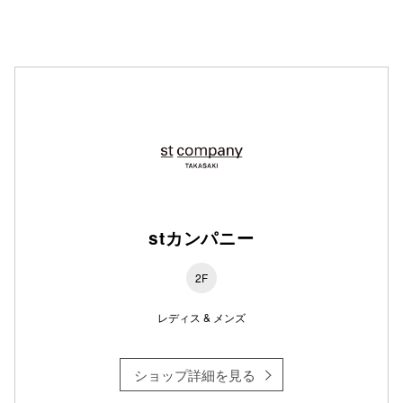
仙台フォ
stカンパニー
2F
レディス & メンズ
ショップ詳細を見る