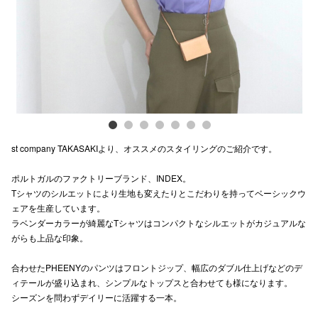
電話でお
公式SNS
企業情報
st company TAKASAKIより、オススメのスタイリングのご紹介です。
お問い合わせ
ポルトガルのファクトリーブランド、INDEX。
プライバシー
Tシャツのシルエットにより生地も変えたりとこだわりを持ってベーシックウ
利用規約
ェアを生産しています。
ラベンダーカラーが綺麗なTシャツはコンパクトなシルエットがカジュアルな
ソーシャルメ
がらも上品な印象。
合わせたPHEENYのパンツはフロントジップ、幅広のダブル仕上げなどのデ
ィテールが盛り込まれ、シンプルなトップスと合わせても様になります。
シーズンを問わずデイリーに活躍する一本。
秋田オ