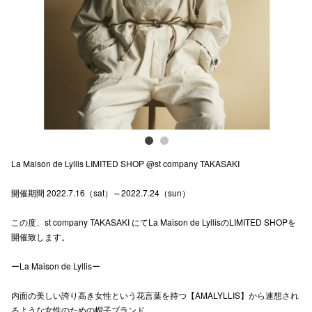
Previous
Next
電話でお
公式SNS
企業情報
お問い合わせ
La Maison de Lyllis LIMITED SHOP @st company TAKASAKI
プライバシー
開催期間 2022.7.16（sat）～2022.7.24（sun）
利用規約
この度、st company TAKASAKI にてLa Maison de LyllisのLIMITED SHOPを
ソーシャルメ
開催致します。
ーLa Maison de Lyllisー
内面の美しい誇り高き女性という花言葉を持つ【AMALYLLIS】から連想され
秋田オ
るような女性のための帽子ブランド。