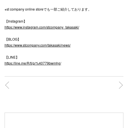
※st company online storeでも一部ご紹介しております。
仙台フォ
【Instagram】
https://www.instagram.com/stcompany_takasaki/
【BLOG】
https://www.stcompany.com/takasaki/news/
【LINE】
https://line.me/R/ti/p/%40779bwmhg/