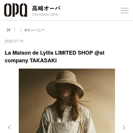
Foreign Customers
Select Language
▼
【
stカンパニー
2F
2022.07.14
La Maison de Lyllis LIMITED SHOP @st
フロアガ
company TAKASAKI
ショップ
レストラ
施設案内
アクセス
スタッフ