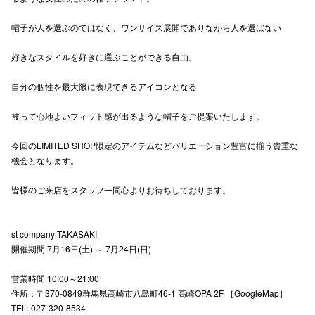
高崎オ
帽子が人を選ぶのではなく、ワンサイズ展開でありながら人を選ばない
新百合丘
好きなスタイルを好きに選ぶことができる自由。
三宮オ
自分の個性を最大限に表現できるアイコンとなる
キャナルシ
被って心地よいフィット感が出るような帽子をご提案いたします。
那覇オ
今回のLIMITED SHOP限定のアイテムなどバリエーション豊富に揃う貴重な
機会となります。
皆様のご来店をスタッフ一同心よりお待ちしております。
st company TAKASAKI
横浜ビ
開催期間 7月16日(土) ～ 7月24日(日)
営業時間 10:00～21:00
住所：〒370-0849群馬県高崎市八島町46-1 高崎OPA 2F ［GoogleMap］
TEL: 027-320-8534