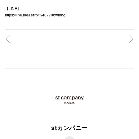
【LINE】
https://line.me/R/ti/p/%40779bwmhg/
仙台フォ
stカンパニー