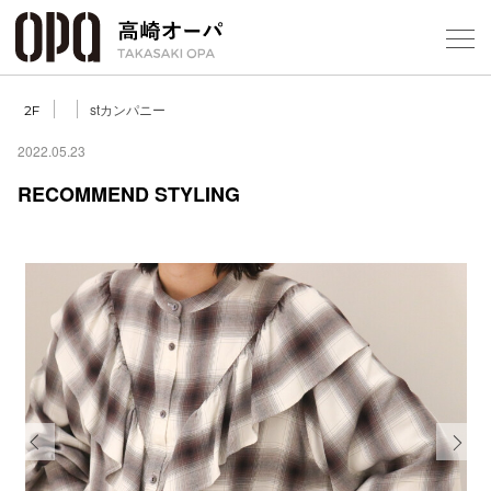
Foreign Customers
Select Language
▼
【
stカンパニー
2F
2022.05.23
RECOMMEND STYLING
フロアガ
ショップ
レストラ
施設案内
アクセス
Previous
Next
スタッフ