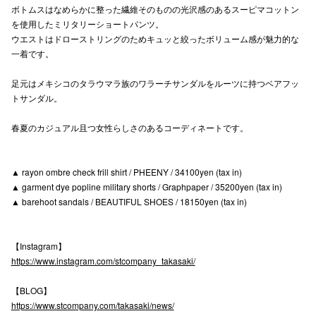
ボトムスはなめらかに整った繊維そのものの光沢感のあるスーピマコットン
高崎オ
を使用したミリタリーショートパンツ。
ウエストはドローストリングのためキュッと絞ったボリューム感が魅力的な
新百合丘
一着です。
三宮オ
足元はメキシコのタラウマラ族のワラーチサンダルをルーツに持つベアフッ
トサンダル。
キャナルシ
春夏のカジュアル且つ女性らしさのあるコーディネートです。
那覇オ
▲ rayon ombre check frill shirt / PHEENY / 34100yen (tax in)
▲ garment dye popline military shorts / Graphpaper / 35200yen (tax in)
▲ barehoot sandals / BEAUTIFUL SHOES / 18150yen (tax in)
横浜ビ
【Instagram】
https://www.instagram.com/stcompany_takasaki/
【BLOG】
https://www.stcompany.com/takasaki/news/