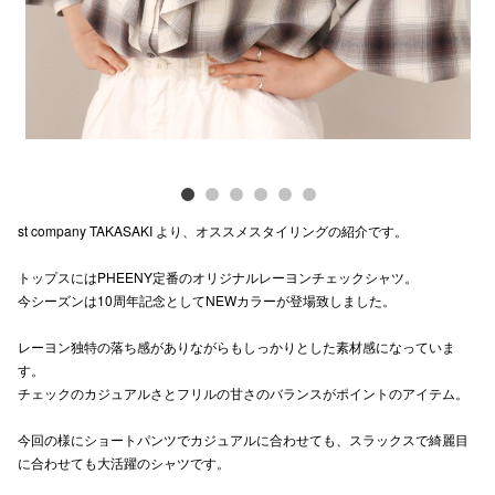
電話でお
公式SNS
企業情報
st company TAKASAKI より、オススメスタイリングの紹介です。
お問い合わせ
トップスにはPHEENY定番のオリジナルレーヨンチェックシャツ。
プライバシー
今シーズンは10周年記念としてNEWカラーが登場致しました。
利用規約
レーヨン独特の落ち感がありながらもしっかりとした素材感になっていま
ソーシャルメ
す。
チェックのカジュアルさとフリルの甘さのバランスがポイントのアイテム。
今回の様にショートパンツでカジュアルに合わせても、スラックスで綺麗目
に合わせても大活躍のシャツです。
秋田オ