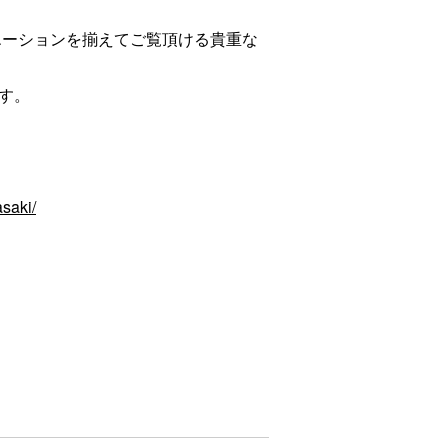
バリエーションを揃えてご覧頂ける貴重な
す。
saki/