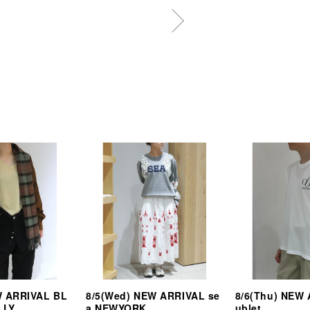
W ARRIVAL BL
8/5(Wed) NEW ARRIVAL se
8/6(Thu) NEW
 LY
a NEWYORK
ublet