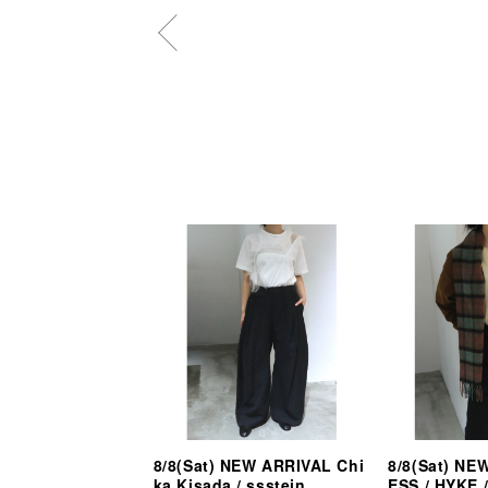
8/8(Sat) NEW ARRIVAL Chi
8/8(Sat) NE
ka Kisada / ssstein
ESS / HYKE /