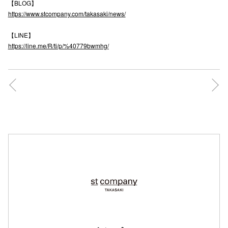
【BLOG】
https://www.stcompany.com/takasaki/news/
仙台フォ
【LINE】
https://line.me/R/ti/p/%40779bwmhg/