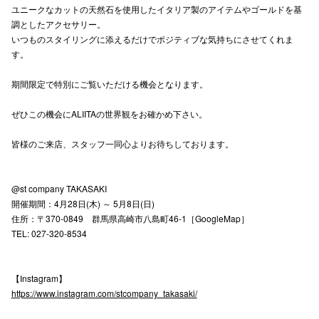
ユニークなカットの天然石を使用したイタリア製のアイテムやゴールドを基
高崎オ
調としたアクセサリー。
いつものスタイリングに添えるだけでポジティブな気持ちにさせてくれま
新百合丘
す。
三宮オ
期間限定で特別にご覧いただける機会となります。
キャナルシ
ぜひこの機会にALIITAの世界観をお確かめ下さい。
那覇オ
皆様のご来店、スタッフ一同心よりお待ちしております。
@st company TAKASAKI
開催期間：4月28日(木) ～ 5月8日(日)
住所：〒370-0849 群馬県高崎市八島町46-1［GoogleMap］
TEL: 027-320-8534
横浜ビ
【Instagram】
https://www.instagram.com/stcompany_takasaki/