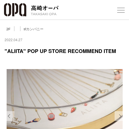
Foreign Customers
Select Language
▼
【
stカンパニー
2F
2022.04.27
"ALIITA" POP UP STORE RECOMMEND ITEM
フロアガ
ショップ
レストラ
施設案内
アクセス
Previous
Next
スタッフ