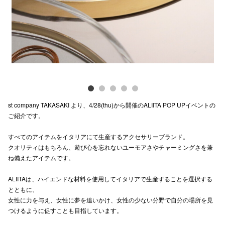
電話でお
公式SNS
企業情報
st company TAKASAKI より、4/28(thu)から開催のALIITA POP UPイベントの
お問い合わせ
ご紹介です。
プライバシー
すべてのアイテムをイタリアにて生産するアクセサリーブランド。
利用規約
クオリティはもちろん、遊び心を忘れないユーモアさやチャーミングさを兼
ね備えたアイテムです。
ソーシャルメ
ALIITAは、ハイエンドな材料を使用してイタリアで生産することを選択する
とともに、
女性に力を与え、女性に夢を追いかけ、女性の少ない分野で自分の場所を見
つけるように促すことも目指しています。
秋田オ