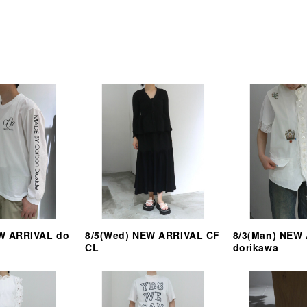
EW ARRIVAL do
8/5(Wed) NEW ARRIVAL CF
8/3(Man) NEW
CL
dorikawa