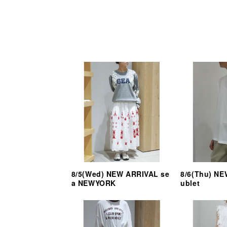
8/5(Wed) NEW ARRIVAL se
8/6(Thu) N
a NEWYORK
ublet