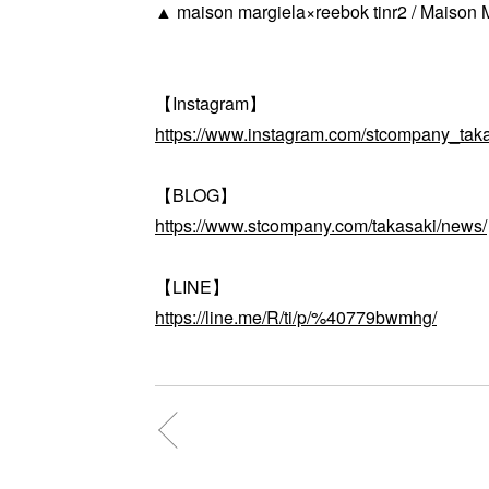
▲ maison margiela×reebok tinr2 / Maison M
【Instagram】
https://www.instagram.com/stcompany_taka
【BLOG】
https://www.stcompany.com/takasaki/news/
【LINE】
https://line.me/R/ti/p/%40779bwmhg/