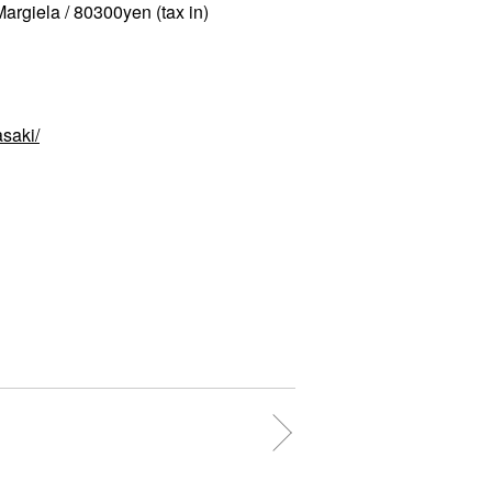
argiela / 80300yen (tax in)
saki/