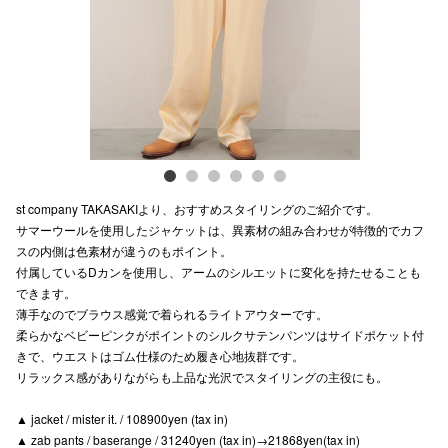
電話でお
公式SNS
企業情報
st company TAKASAKIより、おすすめスタイリングのご紹介です。
お問い合わせ
サマーウールを使用したジャケットは、異素材の組み合わせが特徴的でカフ
スの内側は色素材が違うのもポイント。
プライバシー
付属しているDカンを使用し、アームのシルエットに変化を持たせることも
利用規約
できます。
薄手なのでブラウス感覚で着られるライトアウターです。
ソーシャルメ
柔らかなベビーピンクがポイントのシルクサテンパンツはサイドポケット付
きで、ウエストはゴム仕様のため履き心地抜群です。
リラックス感がありながらも上品な光沢でスタイリングの主役にも。
▲ jacket / mister it. / 108900yen (tax in)
▲ zab pants / baserange / 31240yen (tax in)→21868yen(tax in)
秋田オ