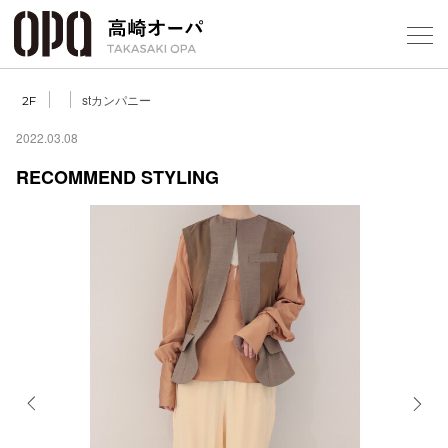
Foreign Customers
Select Language
▼
【
stカンパニー
2F
2022.03.08
RECOMMEND STYLING
フロアガ
ショップ
レストラ
施設案内
アクセス
Previous
Next
スタッフ