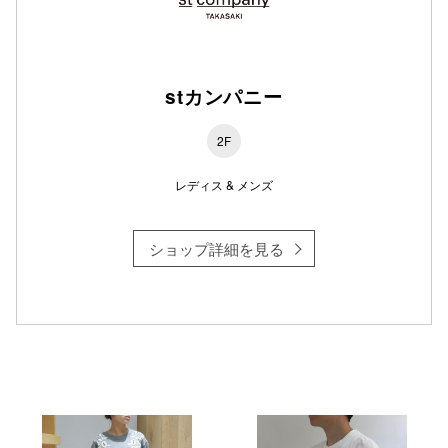
仙台フォ
stカンパニー
2F
レディス & メンズ
ショップ詳細を見る