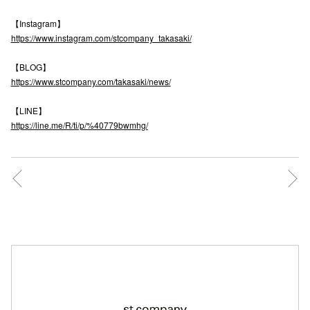
高崎オ
【Instagram】
https://www.instagram.com/stcompany_takasaki/
新百合丘
【BLOG】
三宮オ
https://www.stcompany.com/takasaki/news/
キャナルシ
【LINE】
https://line.me/R/ti/p/%40779bwmhg/
那覇オ
横浜ビ