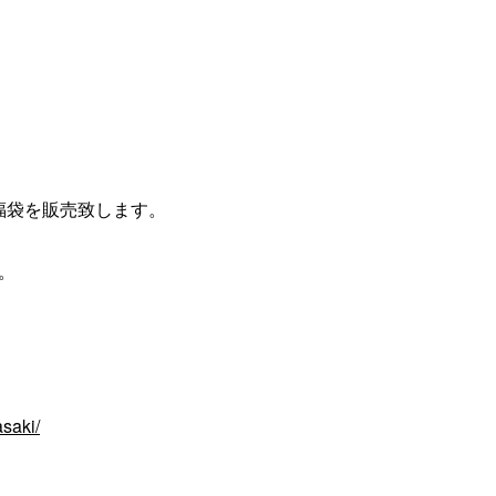
)より、福袋を販売致します。
。
saki/