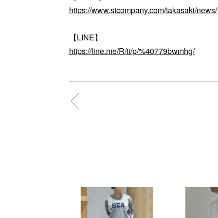
https://www.stcompany.com/takasaki/news/
【LINE】
https://line.me/R/ti/p/%40779bwmhg/