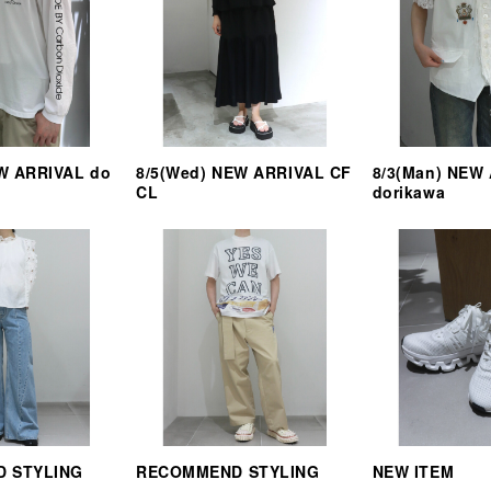
EW ARRIVAL do
8/5(Wed) NEW ARRIVAL CF
8/3(Man) NEW
CL
dorikawa
 STYLING
RECOMMEND STYLING
NEW ITEM