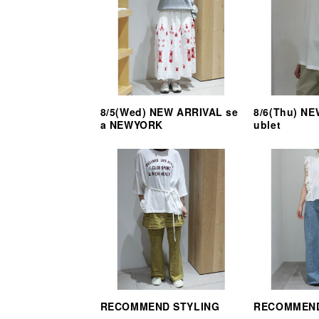
8/5(Wed) NEW ARRIVAL se
8/6(Thu) N
a NEWYORK
ublet
RECOMMEND STYLING
RECOMMEND