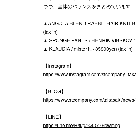
つつ、全体のバランスをまとめています。
▲ANGOLA BLEND RABBIT HAIR KNIT BAR
(tax in)
▲ SPONGE PANTS / HENRIK VIBSKOV / 38
▲ KLAUDIA / mister it. / 85800yen (tax in)
【Instagram】
https://www.instagram.com/stcompany_taka
【BLOG】
https://www.stcompany.com/takasaki/news/
【LINE】
https://line.me/R/ti/p/%40779bwmhg