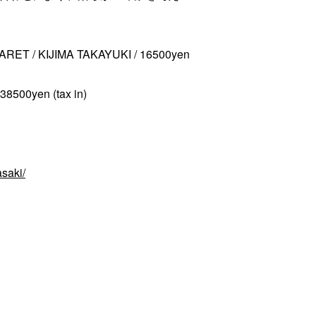
ET / KIJIMA TAKAYUKI / 16500yen
500yen (tax in)
saki/