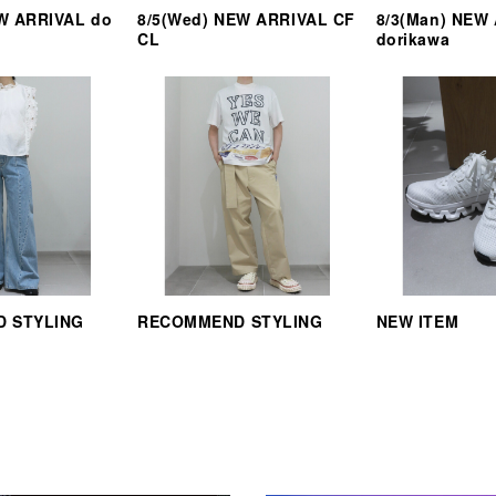
EW ARRIVAL do
8/5(Wed) NEW ARRIVAL CF
8/3(Man) NEW
CL
dorikawa
 STYLING
RECOMMEND STYLING
NEW ITEM