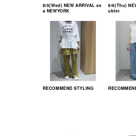
8/5(Wed) NEW ARRIVAL se
8/6(Thu) N
a NEWYORK
ublet
RECOMMEND STYLING
RECOMMEND