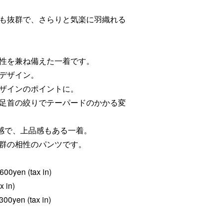
も抜群で、さらりと気楽に羽織れる
性を兼ね備えた一着です。
デザイン。
ザインのポイントに。
足首の絞りでテーパードのかかる変
材感で、上品感もある一着。
群の相性のパンツです。
600yen (tax in)
x in)
300yen (tax in)