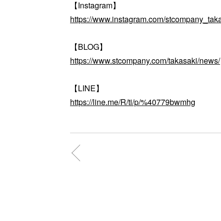
【Instagram】
https://www.instagram.com/stcompany_taka
【BLOG】
https://www.stcompany.com/takasaki/news/
【LINE】
https://line.me/R/ti/p/%40779bwmhg