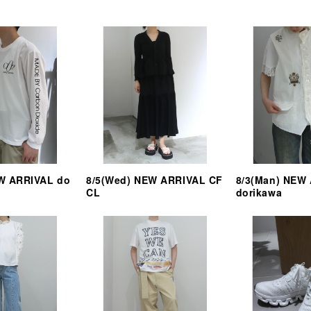
EW ARRIVAL do
8/5(Wed) NEW ARRIVAL CF
8/3(Man) NEW
CL
dorikawa