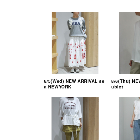
8/5(Wed) NEW ARRIVAL se
8/6(Thu) N
a NEWYORK
ublet