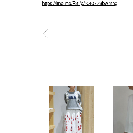
https://line.me/R/ti/p/%40779bwmhg