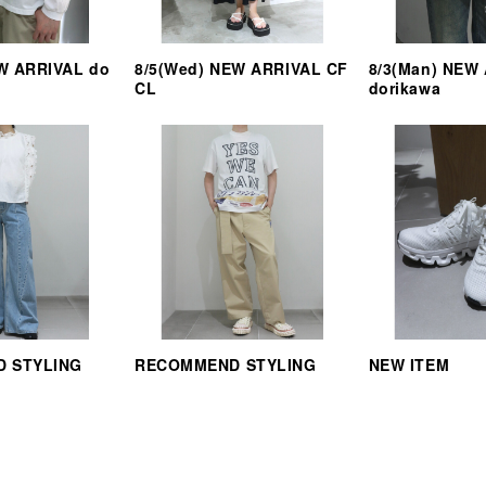
EW ARRIVAL do
8/5(Wed) NEW ARRIVAL CF
8/3(Man) NEW
CL
dorikawa
 STYLING
RECOMMEND STYLING
NEW ITEM