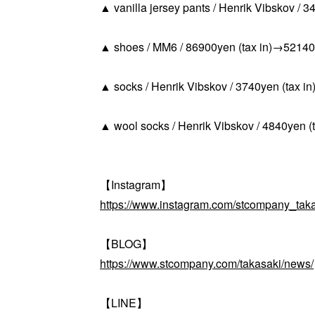
▲ vanilla jersey pants / Henrik Vibskov / 3
▲ shoes / MM6 / 86900yen (tax in)→52140y
▲ socks / Henrik Vibskov / 3740yen (tax in
▲ wool socks / Henrik Vibskov / 4840yen (t
【Instagram】
https://www.instagram.com/stcompany_taka
【BLOG】
https://www.stcompany.com/takasaki/news/
【LINE】