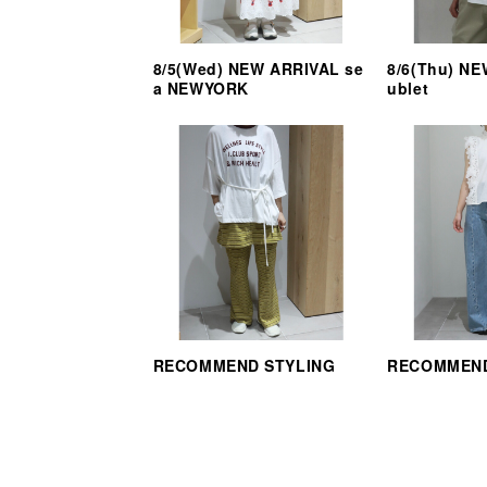
8/5(Wed) NEW ARRIVAL se
8/6(Thu) N
a NEWYORK
ublet
RECOMMEND STYLING
RECOMMEND