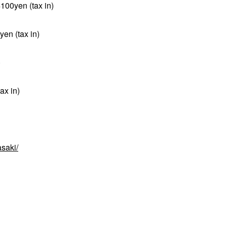
4100yen (tax in)
en (tax in)
)
ax in)
saki/