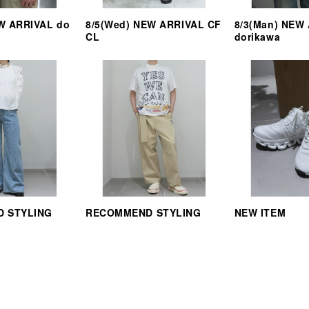
EW ARRIVAL do
8/5(Wed) NEW ARRIVAL CF
8/3(Man) NEW
CL
dorikawa
 STYLING
RECOMMEND STYLING
NEW ITEM