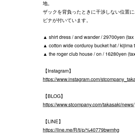
地。
ザックを背負ったときに干渉しない位置に
ビナが付いています。
▲ shirt dress / and wander / 29700yen (tax 
▲ cotton wide corduroy bucket hat / kijima 
▲ the roger club house / on / 16280yen (tax
【Instagram】
https://www.instagram.com/stcompany_taka
【BLOG】
https://www.stcompany.com/takasaki/news/
【LINE】
https://line.me/R/ti/p/%40779bwmhg