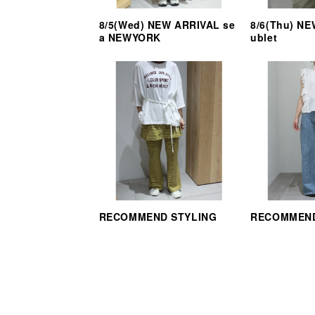
8/5(Wed) NEW ARRIVAL se
8/6(Thu) N
a NEWYORK
ublet
RECOMMEND STYLING
RECOMMEND