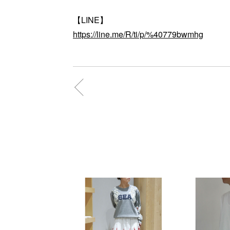
【LINE】
https://line.me/R/ti/p/%40779bwmhg