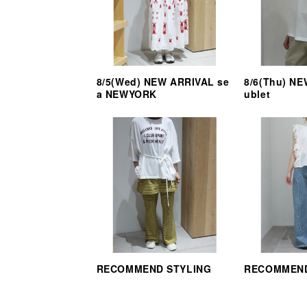
8/5(Wed) NEW ARRIVAL se
8/6(Thu) N
a NEWYORK
ublet
RECOMMEND STYLING
RECOMMEND