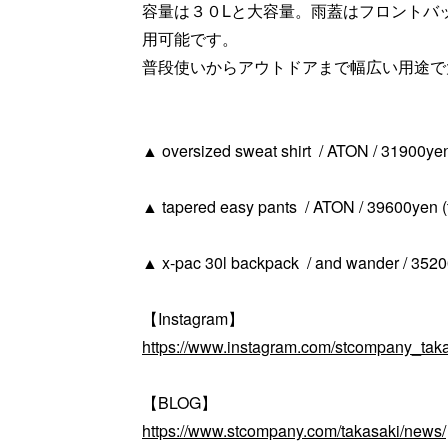
容量は３０Lと大容量。雨蓋はフロントバ
用可能です。
普段使いからアウトドアまで幅広い用途で
▲ oversized sweat shirt / ATON / 31900yen 
▲ tapered easy pants / ATON / 39600yen (t
▲ x-pac 30l backpack / and wander / 35200
【Instagram】
https://www.instagram.com/stcompany_taka
【BLOG】
https://www.stcompany.com/takasaki/news/