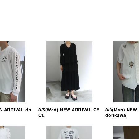
EW ARRIVAL do
8/5(Wed) NEW ARRIVAL CF
8/3(Man) NEW
CL
dorikawa