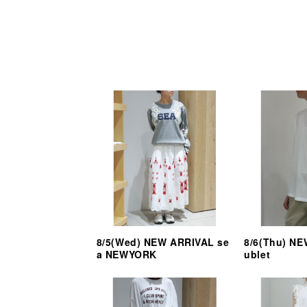
8/5(Wed) NEW ARRIVAL se
8/6(Thu) N
a NEWYORK
ublet