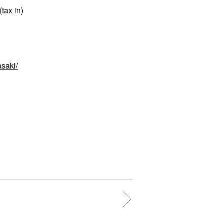
tax in)
saki/