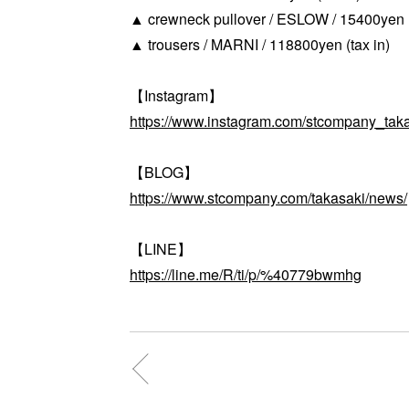
▲ crewneck pullover / ESLOW / 15400yen (
▲ trousers / MARNI / 118800yen (tax in)
【Instagram】
https://www.instagram.com/stcompany_taka
【BLOG】
https://www.stcompany.com/takasaki/news/
【LINE】
https://line.me/R/ti/p/%40779bwmhg