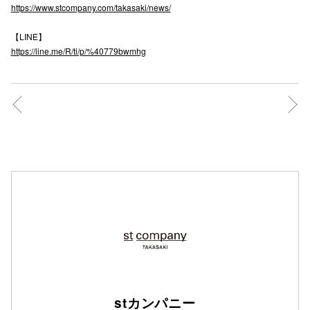
https://www.stcompany.com/takasaki/news/
【LINE】
仙台フォ
https://line.me/R/ti/p/%40779bwmhg
stカンパニー