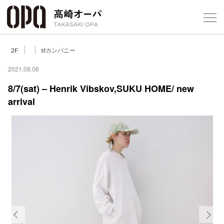
Foreign Customers
Select Language
▼
【
stカンパニー
2F
2021.08.06
8/7(sat) – Henrik Vibskov,SUKU HOME/ new
フロアガ
arrival
ショップ
レストラ
施設案内
アクセス
スタッフ