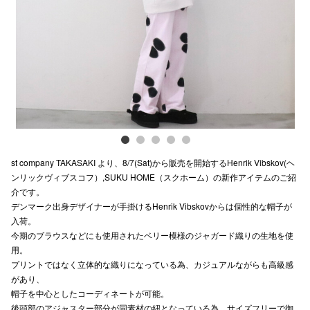
Previous
Next
電話でお
公式SNS
企業情報
お問い合わせ
st company TAKASAKI より、8/7(Sat)から販売を開始するHenrik Vibskov(ヘ
プライバシー
ンリックヴィブスコフ）,SUKU HOME（スクホーム）の新作アイテムのご紹
介です。
利用規約
デンマーク出身デザイナーが手掛けるHenrik Vibskovからは個性的な帽子が
入荷。
ソーシャルメ
今期のブラウスなどにも使用されたベリー模様のジャガード織りの生地を使
用。
プリントではなく立体的な織りになっている為、カジュアルながらも高級感
があり、
帽子を中心としたコーディネートが可能。
秋田オ
後頭部のアジャスター部分が同素材の紐となっている為、サイズフリーで御