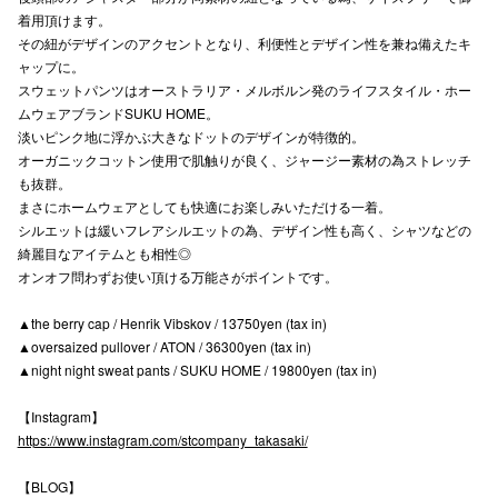
着用頂けます。
高崎オ
その紐がデザインのアクセントとなり、利便性とデザイン性を兼ね備えたキ
ャップに。
新百合丘
スウェットパンツはオーストラリア・メルボルン発のライフスタイル・ホー
ムウェアブランドSUKU HOME。
三宮オ
淡いピンク地に浮かぶ大きなドットのデザインが特徴的。
オーガニックコットン使用で肌触りが良く、ジャージー素材の為ストレッチ
キャナルシ
も抜群。
まさにホームウェアとしても快適にお楽しみいただける一着。
那覇オ
シルエットは緩いフレアシルエットの為、デザイン性も高く、シャツなどの
綺麗目なアイテムとも相性◎
オンオフ問わずお使い頂ける万能さがポイントです。
▲the berry cap / Henrik Vibskov / 13750yen (tax in)
▲oversaized pullover / ATON / 36300yen (tax in)
▲night night sweat pants / SUKU HOME / 19800yen (tax in)
横浜ビ
【Instagram】
https://www.instagram.com/stcompany_takasaki/
【BLOG】