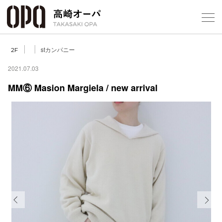
Foreign Customers
Select Language
▼
【
stカンパニー
2F
2021.07.03
MM⑥ Masion Margiela / new arrival
フロアガ
ショップ
レストラ
施設案内
アクセス
Previous
Next
スタッフ