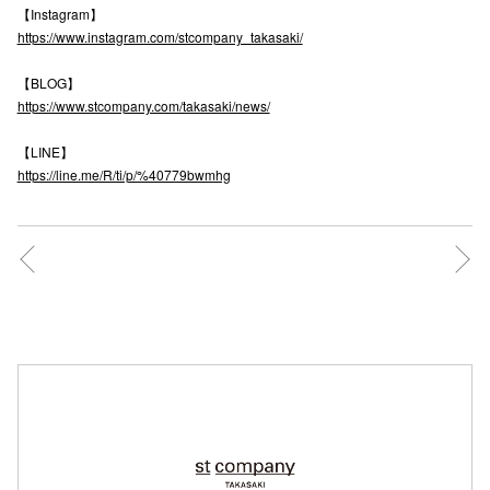
【Instagram】
高崎オ
https://www.instagram.com/stcompany_takasaki/
新百合丘
【BLOG】
https://www.stcompany.com/takasaki/news/
三宮オ
【LINE】
キャナルシ
https://line.me/R/ti/p/%40779bwmhg
那覇オ
横浜ビ