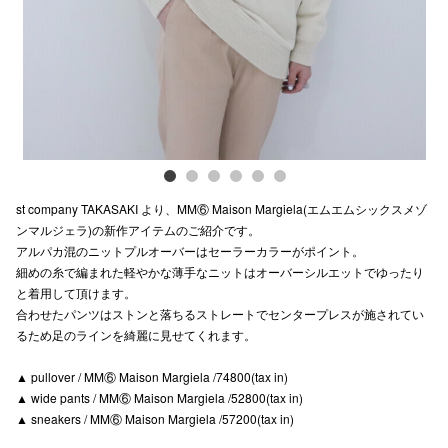
電話でお
公式SNS
企業情報
st company TAKASAKI より、MM⑥ Maison Margiela(エムエムシックスメゾ
お問い合わせ
ンマルジェラ)の新作アイテムのご紹介です。
アルパカ混のニットプルオーバーはセーラーカラーがポイント。
プライバシー
細めの糸で編まれた軽やかな薄手なニットはオーバーシルエットでゆったり
利用規約
と着用して頂けます。
合わせたパンツはストンと落ちるストレートでセンタープレスが施されてい
ソーシャルメ
るため足のラインを綺麗に見せてくれます。
▲ pullover / MM⑥ Maison Margiela /74800(tax in)
▲ wide pants / MM⑥ Maison Margiela /52800(tax in)
▲ sneakers / MM⑥ Maison Margiela /57200(tax in)
秋田オ