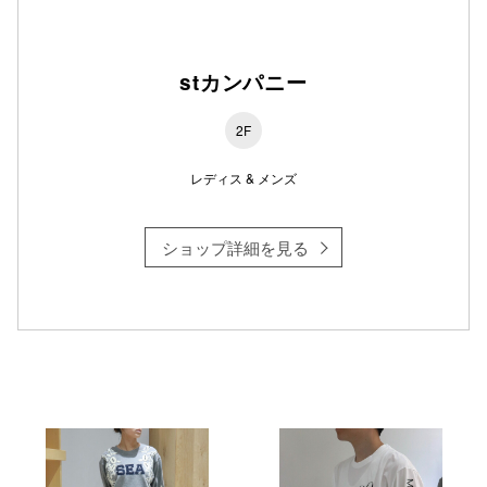
仙台フォ
stカンパニー
2F
レディス & メンズ
ショップ詳細を見る