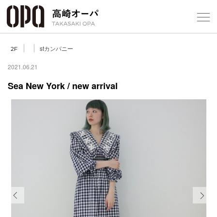
Foreign Customers
Select Language
▼
【
stカンパニー
2F
2021.06.21
Sea New York / new arrival
フロアガ
ショップ
レストラ
施設案内
アクセス
Previous
Next
スタッフ