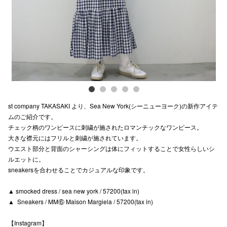
電話でお
公式SNS
企業情報
st company TAKASAKI より、Sea New York(シーニューヨーク)の新作アイテ
お問い合わせ
ムのご紹介です。
チェック柄のワンピースに刺繍が施されたロマンチックなワンピース。
プライバシー
大きな襟元にはフリルと刺繍が施されています。
利用規約
ウエスト部分と背面のシャーシングは体にフィットすることで女性らしいシ
ルエットに。
ソーシャルメ
sneakersを合わせることでカジュアルな印象です。
▲ smocked dress / sea new york / 57200(tax in)
▲ Sneakers / MM⑥ Maison Margiela / 57200(tax in)
【Instagram】
秋田オ