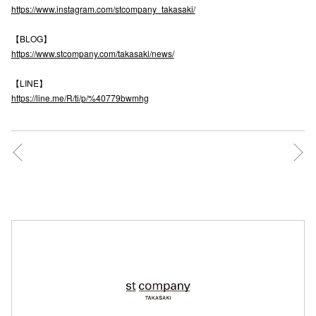
https://www.instagram.com/stcompany_takasaki/
高崎オ
【BLOG】
新百合丘
https://www.stcompany.com/takasaki/news/
三宮オ
【LINE】
https://line.me/R/ti/p/%40779bwmhg
キャナルシ
那覇オ
横浜ビ