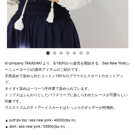
電話でお
公式SNS
企業情報
st company TAKASAKI より、6/18(fri)から販売を開始する、Sea New York(シ
お問い合わせ
ーニューヨーク)の新作アイテムのご紹介です。
天然染めで染められたコットン100％のブラウスとスカートのセットアッ
プライバシー
プ。
利用規約
タイダイ染めは一つ一つ手作業で染められています。
トップスはふんわりとしたパフスリーブにあしらわれたレースが可愛らしい
ソーシャルメ
印象です。
ウエストゴムのティアードスカートはたっぷりのギャザーが特徴的。
▲ puff slv top / sea new york / 46200(tax in)
▲ skirt / sea new york / 53900(tax in)
秋田オ