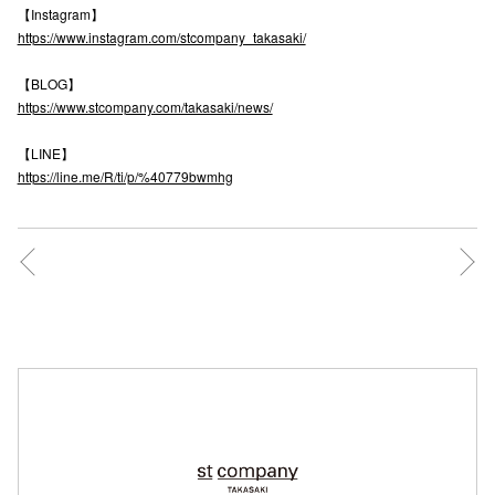
【Instagram】
高崎オ
https://www.instagram.com/stcompany_takasaki/
新百合丘
【BLOG】
https://www.stcompany.com/takasaki/news/
三宮オ
【LINE】
キャナルシ
https://line.me/R/ti/p/%40779bwmhg
那覇オ
横浜ビ