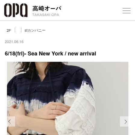
Foreign Customers
Select Language
▼
【
stカンパニー
2F
2021.06.16
6/18(fri)- Sea New York / new arrival
フロアガ
ショップ
レストラ
施設案内
アクセス
Previous
Next
スタッフ