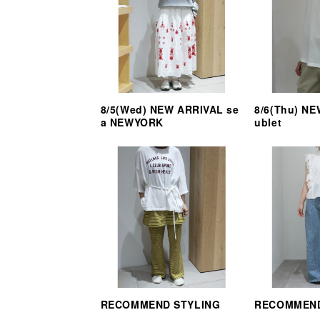
8/5(Wed) NEW ARRIVAL se
8/6(Thu) N
a NEWYORK
ublet
RECOMMEND STYLING
RECOMMEND