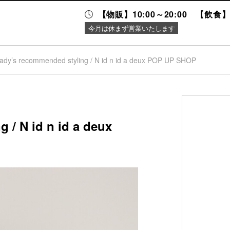
【物販】10:00～20:00 【飲食】1
今月は休まず営業いたします
lady’s recommended styling / N id n id a deux POP UP SHOP
ニュース＆
施設案内
イベント
 / N id n id a deux