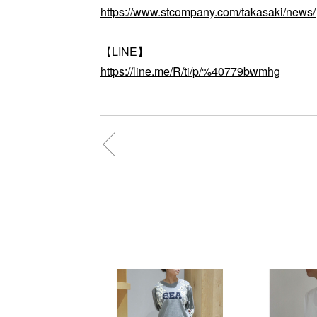
https://www.stcompany.com/takasaki/news/
【LINE】
https://line.me/R/ti/p/%40779bwmhg