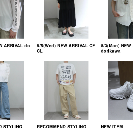
EW ARRIVAL do
8/5(Wed) NEW ARRIVAL CF
8/3(Man) NEW
CL
dorikawa
 STYLING
RECOMMEND STYLING
NEW ITEM