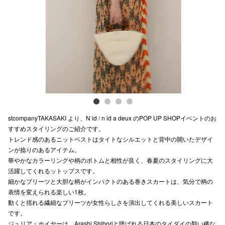
Previous
Next
電話でお
公式SNS
企業情報
お問い合わせ
stcompanyTAKASAKI より、N id / n id a deux のPOP UP SHOPイベントのお
プライバシー
すすめスタイリングのご紹介です。
トレンド感のあるニットベストはタイトなシルエットと背中の開いたデザイ
利用規約
ンが捻りのあるアイテム。
華やかなカラーリングや柄のボトムと相性が良く、春夏のスタイリングに大
ソーシャルメ
活躍してくれるットップスです。
細かなプリーツと大胆な柄がインパクトのある巻きスカートは、気分で柄の
表情を変えられる楽しい1枚。
動くと揺れる繊細なプリーツが女性らしさを演出してくれる美しいスカート
です。
秋田オ
ジュリア・ホイヤーは、Arashi Shiboriと呼ばれる日本のタイダイの類い稀な