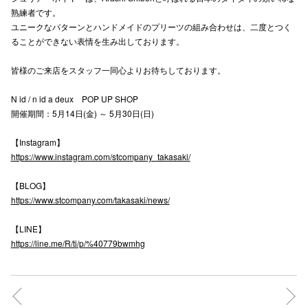
熟練者です。
高崎オ
ユニークなパターンとハンドメイドのプリーツの組み合わせは、二度とつく
ることができない表情を生み出しております。
新百合丘
皆様のご来店をスタッフ一同心よりお待ちしております。
三宮オ
N id / n id a deux POP UP SHOP
キャナルシ
開催期間：5月14日(金) ～ 5月30日(日)
那覇オ
【Instagram】
https://www.instagram.com/stcompany_takasaki/
【BLOG】
https://www.stcompany.com/takasaki/news/
【LINE】
横浜ビ
https://line.me/R/ti/p/%40779bwmhg