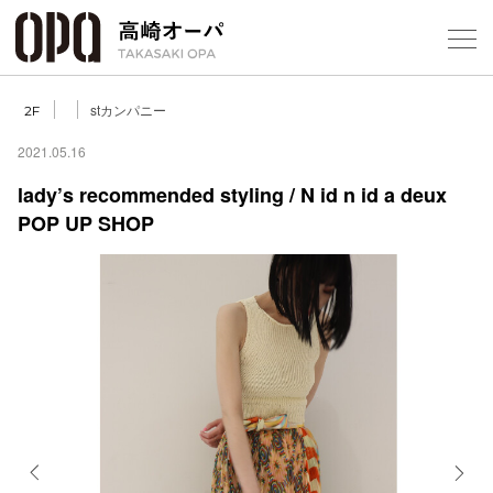
Foreign Customers
Select Language
▼
【
stカンパニー
2F
2021.05.16
lady’s recommended styling / N id n id a deux
フロアガ
POP UP SHOP
ショップ
レストラ
施設案内
アクセス
スタッフ