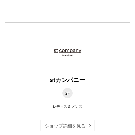
仙台フォ
stカンパニー
2F
レディス & メンズ
ショップ詳細を見る