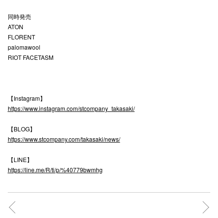
高崎オ
同時発売
ATON
新百合丘
FLORENT
palomawool
三宮オ
RIOT FACETASM
キャナルシ
那覇オ
【Instagram】
https://www.instagram.com/stcompany_takasaki/
【BLOG】
https://www.stcompany.com/takasaki/news/
【LINE】
横浜ビ
https://line.me/R/ti/p/%40779bwmhg