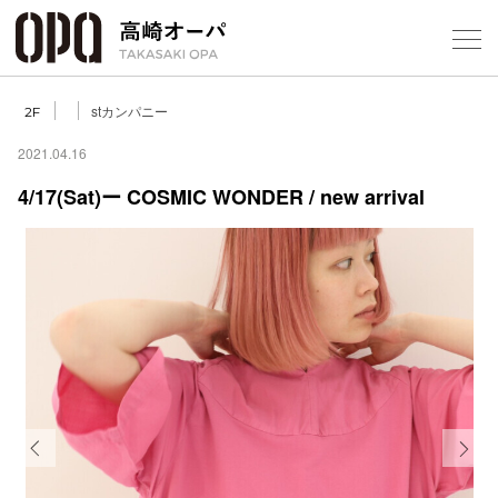
Foreign Customers
Select Language
▼
【
stカンパニー
2F
2021.04.16
4/17(Sat)ー COSMIC WONDER / new arrival
フロアガ
ショップ
レストラ
施設案内
アクセス
Previous
Next
スタッフ