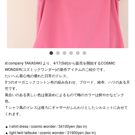
電話でお
公式SNS
企業情報
st company TAKASAKI より、4/17(Sat)から販売を開始するCOSMIC
お問い合わせ
WONDER(コズミックワンダー)の新作アイテムのご紹介です。
たいへん着心地の優れた日常のドレス。
プライバシー
3つのオーガニックコットン布の組み合わせ、ブロード、綾布、ハリのある天
利用規約
竺です。
風合いのある美しい色は後染めによるもので梅のカラーは鮮やかなピンク
ソーシャルメ
色。
Ｔシャツ風のドレスは後ろにギャザーがふんわりとしたシルエットにみせて
くれます。
▲ t-shirt dress / cosmic wonder / 34100yen (tax in)
▲ light twill tattsuke / cosmic wonder / 31900yen (tax in)
秋田オ