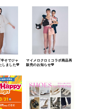
ズ半そでジャ
マイメロクロミコラボ商品再
しました💛
販売のお知らせ💛