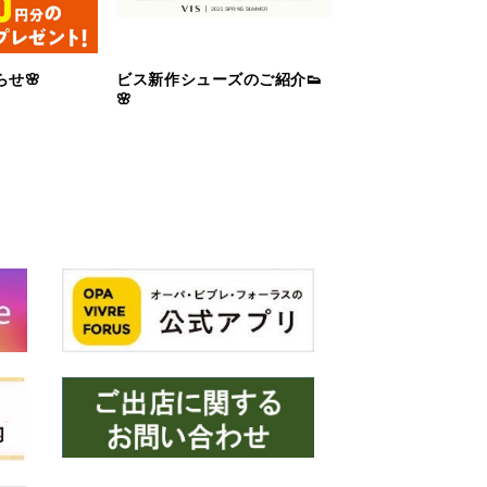
せ🌸
ビス新作シューズのご紹介👟
🌸