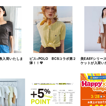
数入荷いたしま
ビス×POLO BCSコラボ第２
美EASYシリー
弾！！💛
ケットが入荷いた